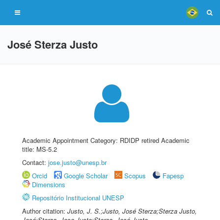
José Sterza Justo
Academic Appointment Category: RDIDP retired Academic
title: MS-5.2
Contact:
jose.justo@unesp.br
Orcid
Google Scholar
Scopus
Fapesp
Dimensions
Repositório Institucional UNESP
Author citation:
Justo, J. S.;Justo, José Sterza;Sterza Justo,
José;Sterza, Jose Justo;Sterza, José Justo