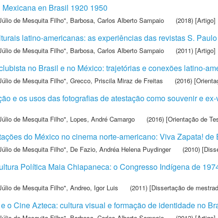
 Mexicana en Brasil 1920 1950
Júlio de Mesquita Filho"
,
Barbosa, Carlos Alberto Sampaio
(2018) [Artigo]
ulturais latino-americanas: as experiências das revistas S. Paulo
Júlio de Mesquita Filho"
,
Barbosa, Carlos Alberto Sampaio
(2011) [Artigo]
clubista no Brasil e no México: trajetórias e conexões latino-a
Júlio de Mesquita Filho"
,
Grecco, Priscila Miraz de Freitas
(2016) [Orienta
ão e os usos das fotografias de atestação como souvenir e ex-
Júlio de Mesquita Filho"
,
Lopes, André Camargo
(2016) [Orientação de Te
entações do México no cinema norte-americano: Viva Zapata! de
Júlio de Mesquita Filho"
,
De Fazio, Andréa Helena Puydinger
(2010) [Diss
ultura Política Maia Chiapaneca: o Congresso Indígena de 1974 
Júlio de Mesquita Filho"
,
Andreo, Igor Luis
(2011) [Dissertação de mestrad
e o Cine Azteca: cultura visual e formação de identidade no B
Júlio de Mesquita Filho"
,
Barbosa, Carlos Alberto Sampaio
(2012) [Artigo]