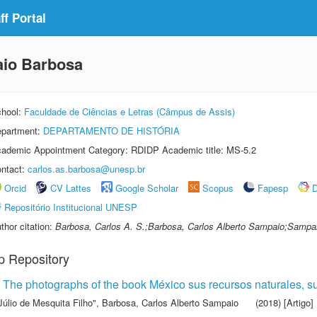
f Portal
aio Barbosa
hool:
Faculdade de Ciências e Letras (Câmpus de Assis)
partment:
DEPARTAMENTO DE HISTÓRIA
ademic Appointment Category: RDIDP Academic title: MS-5.2
ntact:
carlos.as.barbosa@unesp.br
Orcid
CV Lattes
Google Scholar
Scopus
Fapesp
D
Repositório Institucional UNESP
thor citation:
Barbosa, Carlos A. S.;Barbosa, Carlos Alberto Sampaio;Sampai
p Repository
 The photographs of the book México sus recursos naturales, su
Júlio de Mesquita Filho"
,
Barbosa, Carlos Alberto Sampaio
(2018) [Artigo]