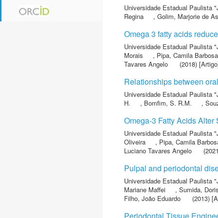
Universidade Estadual Paulista "
Regina
,
Golim, Marjorie de A
Omega 3 fatty acids reduce t
Universidade Estadual Paulista "
Morais
,
Pipa, Camila Barbosa
Tavares Angelo
(2018) [Artigo
Relationships between oral
Universidade Estadual Paulista "
H.
,
Bomfim, S. R.M.
,
Souz
Omega-3 Fatty Acids Alter 
Universidade Estadual Paulista "
Oliveira
,
Pipa, Camila Barbos
Luciano Tavares Angelo
(2021
Pulpal and periodontal disea
Universidade Estadual Paulista "
Mariane Maffei
,
Sumida, Dori
Filho, João Eduardo
(2013) [A
Periodontal Tissue Enginee