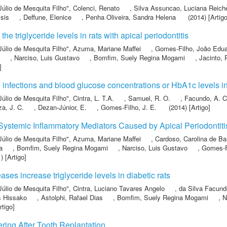
Júlio de Mesquita Filho"
,
Colenci, Renato
,
Silva Assuncao, Luciana Reiche
ssis
,
Deffune, Elenice
,
Penha Oliveira, Sandra Helena
(2014) [Artigo
he triglyceride levels in rats with apical periodontitis
Júlio de Mesquita Filho"
,
Azuma, Mariane Maffei
,
Gomes-Filho, João Edu
,
Narciso, Luis Gustavo
,
Bomfim, Suely Regina Mogami
,
Jacinto, 
]
 infections and blood glucose concentrations or HbA1c levels in
Júlio de Mesquita Filho"
,
Cintra, L. T.A.
,
Samuel, R. O.
,
Facundo, A. C
a, J. C.
,
Dezan-Júnior, E.
,
Gomes-Filho, J. E.
(2014) [Artigo]
Systemic Inflammatory Mediators Caused by Apical Periodontiti
Júlio de Mesquita Filho"
,
Azuma, Mariane Maffei
,
Cardoso, Carolina de Ba
a
,
Bomfim, Suely Regina Mogami
,
Narciso, Luis Gustavo
,
Gomes-F
) [Artigo]
ses increase triglyceride levels in diabetic rats
Júlio de Mesquita Filho"
,
Cintra, Luciano Tavares Angelo
,
da Silva Facund
s Hissako
,
Astolphi, Rafael Dias
,
Bomfim, Suely Regina Mogami
,
N
rtigo]
ring After Tooth Replantation