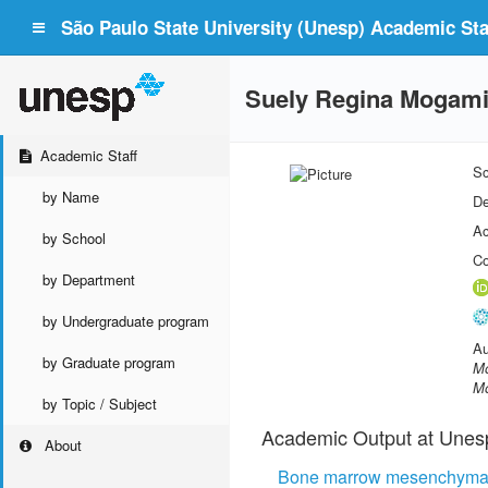
São Paulo State University (Unesp) Academic Staf
Suely Regina Mogam
Academic Staff
Sc
by Name
De
Ac
by School
Co
by Department
by Undergraduate program
Au
by Graduate program
Mo
Mo
by Topic / Subject
Academic Output at Unes
About
Bone marrow mesenchymal st