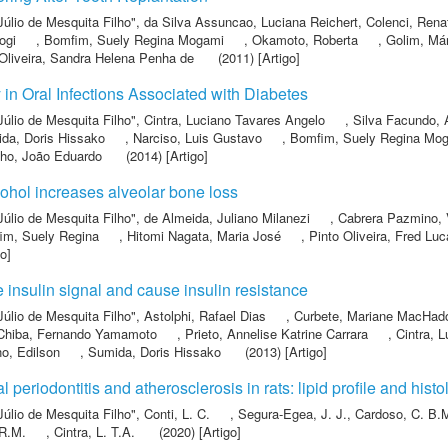
Júlio de Mesquita Filho"
,
da Silva Assuncao, Luciana Reichert
,
Colenci, Rena
ogi
,
Bomfim, Suely Regina Mogami
,
Okamoto, Roberta
,
Golim, Már
Oliveira, Sandra Helena Penha de
(2011) [Artigo]
 in Oral Infections Associated with Diabetes
Júlio de Mesquita Filho"
,
Cintra, Luciano Tavares Angelo
,
Silva Facundo, 
da, Doris Hissako
,
Narciso, Luis Gustavo
,
Bomfim, Suely Regina Mo
ho, João Eduardo
(2014) [Artigo]
ohol increases alveolar bone loss
Júlio de Mesquita Filho"
,
de Almeida, Juliano Milanezi
,
Cabrera Pazmino, V
m, Suely Regina
,
Hitomi Nagata, Maria José
,
Pinto Oliveira, Fred Lu
o]
 insulin signal and cause insulin resistance
Júlio de Mesquita Filho"
,
Astolphi, Rafael Dias
,
Curbete, Mariane MacHad
Chiba, Fernando Yamamoto
,
Prieto, Annelise Katrine Carrara
,
Cintra, 
no, Edilson
,
Sumida, Doris Hissako
(2013) [Artigo]
periodontitis and atherosclerosis in rats: lipid profile and histo
Júlio de Mesquita Filho"
,
Conti, L. C.
,
Segura-Egea, J. J.
,
Cardoso, C. B.
R.M.
,
Cintra, L. T.A.
(2020) [Artigo]