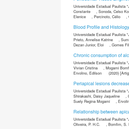
Universidade Estadual Paulista "
Constante
,
Sonoda, Celso Ko
Elenice
,
Percinoto, Célio
,
Blood Profile and Histology
Universidade Estadual Paulista "
Prieto, Annelise Katrine
,
Sumi
Dezan Junior, Eloi
,
Gomes Fil
Chronic consumption of alc
Universidade Estadual Paulista "
Vivian Cristina
,
Mogami Bomfi
Ervolino, Edilson
(2020) [Artig
Periapical lesions decrease
Universidade Estadual Paulista "
Shirakashi, Daisy Jaqueline
,
Suely Regina Mogami
,
Ervoli
Relationship between apical 
Universidade Estadual Paulista "
Oliveira, P. H.C.
,
Bomfim, S. 