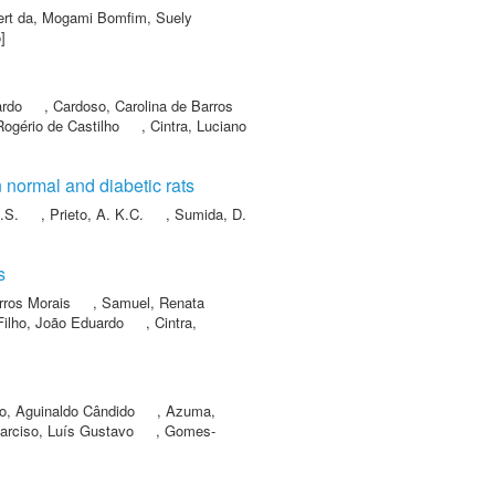
rt da
,
Mogami Bomfim, Suely
]
ardo
,
Cardoso, Carolina de Barros
Rogério de Castilho
,
Cintra, Luciano
 normal and diabetic rats
.S.
,
Prieto, A. K.C.
,
Sumida, D.
s
rros Morais
,
Samuel, Renata
ilho, João Eduardo
,
Cintra,
o, Aguinaldo Cândido
,
Azuma,
arciso, Luís Gustavo
,
Gomes-