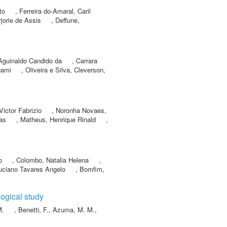
to
,
Ferreira do-Amaral, Caril
jorie de Assis
,
Deffune,
Aguinaldo Candido da
,
Carrara
gami
,
Oliveira e Silva, Cleverson
,
ictor Fabrizio
,
Noronha Novaes,
cas
,
Matheus, Henrique Rinald
,
o
,
Colombo, Natalia Helena
,
Luciano Tavares Angelo
,
Bomfim,
logical study
M.
,
Benetti, F.
,
Azuma, M. M.
,