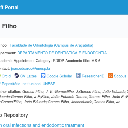
f Portal
Filho
hool:
Faculdade de Odontologia (Câmpus de Araçatuba)
partment:
DEPARTAMENTO DE DENTÍSTICA E ENDODONTIA
ademic Appointment Category: RDIDP Academic title: MS-6
ntact:
joao.eduardo@unesp.br
Orcid
CV Lattes
Google Scholar
ResearcherID
Scopus
Repositório Institucional UNESP
thor citation:
Gomes-Filho, J. E.;Gomesfilho, J;Gomes-Filho, João Eduardo;
uardo;Gomes-Filho, J E;Filho, João Eduardo Gomes;Gomes-Filho, João E.;Fi
;Gomes'Filho, João Eduardo;Gomes Filho, Joaoeduardo;Gomes'Filho, Je
p Repository
n oral infections and endodontic treatment