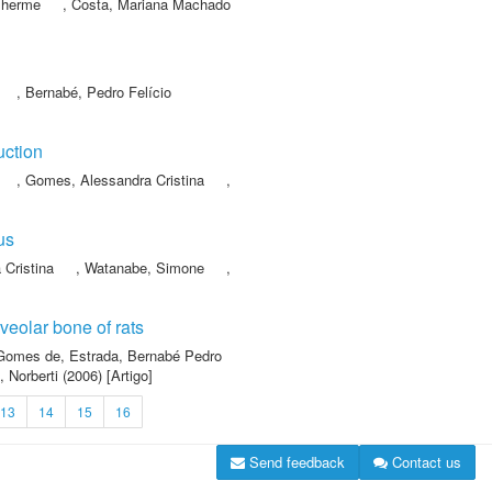
ilherme
,
Costa, Mariana Machado
,
Bernabé, Pedro Felício
uction
,
Gomes, Alessandra Cristina
,
us
Cristina
,
Watanabe, Simone
,
veolar bone of rats
 Gomes de
,
Estrada, Bernabé Pedro
, Norberti
(2006) [Artigo]
13
14
15
16
Send feedback
Contact us