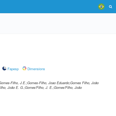
Fapesp
Dimensions
Gomes-Filho, J.E.;Gomes-Filho, Joao Eduardo;Gomes Filho, João
lho, João E. G.;Gomes'Filho, J. E.;Gomes'Filho, João