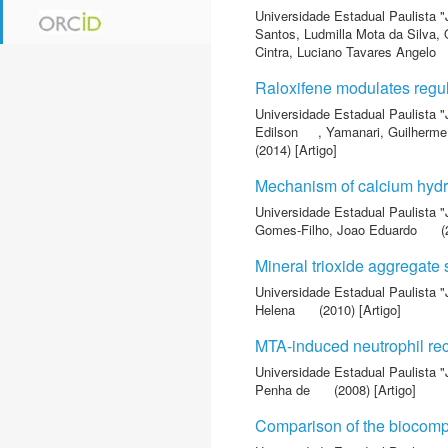
Universidade Estadual Paulista "
Santos, Ludmilla Mota da Silva
,
Cintra, Luciano Tavares Angelo
Raloxifene modulates regul
Universidade Estadual Paulista "
Edilson
,
Yamanari, Guilherme
(2014) [Artigo]
Mechanism of calcium hydro
Universidade Estadual Paulista "
Gomes-Filho, Joao Eduardo
(
Mineral trioxide aggregate 
Universidade Estadual Paulista "
Helena
(2010) [Artigo]
MTA-induced neutrophil re
Universidade Estadual Paulista "
Penha de
(2008) [Artigo]
Comparison of the biocompati