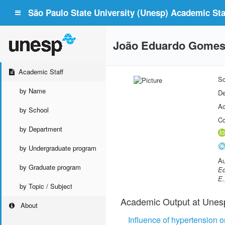
São Paulo State University (Unesp) Academic Staf
João Eduardo Gomes 
Academic Staff
Sc
by Name
De
Ac
by School
Co
by Department
by Undergraduate program
Au
by Graduate program
Ed
E.
by Topic / Subject
Academic Output at Unes
About
Influence of hypertension o