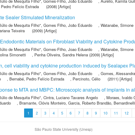
Júlio de Mesquita Filho"
,
Gomes-Filho, João Eduardo
,
Aurélio, Kamila Gu
 Pedro Felício Estrada
(2008) [Artigo]
te Sealer Stimulated Mineralization
Júlio de Mesquita Filho"
,
Gomes Filho, João Eduardo
,
Watanabe, Simone
riana Teixeira
(2009) [Artigo]
f Endodontic Materials on Fibroblast Viability and Cytokine Prod
Júlio de Mesquita Filho"
,
Gomes-Filho, Joao Eduardo
,
Watanabe, Simone
olina Simonetti
,
Penha Oliveira, Sandra Helena
(2009) [Artigo]
on, cell viability and cytokine production induced by Sealapex Pl
Júlio de Mesquita Filho"
,
Gomes-Filho, João Eduardo
,
Gomes, Alessandra 
e
,
Bernabé, Pedro Felício Estrada
,
Percinoto, Célio
(2011) [Artigo]
sponse to MTA and MBPC: Microscopic analysis of implants in al
Júlio de Mesquita Filho"
,
Cintra, Luciano Tavares Angelo
,
Moraes, Ivaldo
duardo
,
Bramante, Clóvis Monteiro
,
Garcia, Roberto Brandão
,
Bernardinelli
1
2
3
4
5
6
7
8
9
10
11
12
São Paulo State University (Unesp)