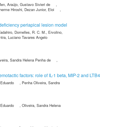
Men
,
Araújo, Gustavo Sivieri de
,
herme Hiroshi
,
Dezan Junior, Eloi
,
eficiency periapical lesion model
adahiro
,
Dornelles, R. C. M.
,
Ervolino,
ntra, Luciano Tavares Angelo
iveira, Sandra Helena Penha de
,
motactic factors: role of IL-1 beta, MIP-2 and LTB4
 Eduardo
,
Penha Oliveira, Sandra
 Eduardo
,
Oliveira, Sandra Helena