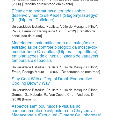
(2006) [Trabalho apresentado em evento]
Efeito de temperaturas alternadas sobre
desenvolvimento de Aedes (Stegomyia) aegyoti
(L.) (Diptera: Culicidae)
Universidade Estadual Paulista "Júlio de Mesquita Filho"
,
Paiva, Fernando Henrique de Sá
(2012) [Trabalho de
conclusão de curso]
Modelagem matemática para a simulação de
estratégias de controle biológico da mosca-do-
mediterrâneo C. capitata (Diptera : Tephritidae),
em plantações de citrus: utilização de variáveis
temporais e espaciais
Universidade Estadual Paulista "Júlio de Mesquita Filho"
,
Freire, Rodrigo Mauro
(2007) [Dissertação de mestrado]
Stay Cool With a Drop of Drool: Evaporative
Cooling Blowfly Way
Universidade Estadual Paulista "Júlio de Mesquita Filho"
,
Gomes, G.
,
Koberle, R.
,
Von Zuben, C. J.
,
Andrade, D.
(2018) [Resumo]
Aspectos semioquímicos e visuais no
comportamento de ovipostura em Chrysomya
Megacephala (Fabricius) (Diptera: Calliphoridae)