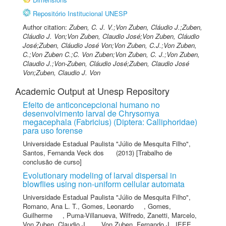
Repositório Institucional UNESP
Author citation:
Zuben, C. J. V.;Von Zuben, Cláudio J.;Zuben,
Cláudio J. Von;Von Zuben, Claudio José;Von Zuben, Cláudio
José;Zuben, Cláudio José Von;Von Zuben, C.J.;Von Zuben,
C.;Von Zuben C.;C. Von Zuben;Von Zuben, C. J.;Von Zuben,
Claudio J.;Von-Zuben, Cláudio José;Zuben, Claudio José
Von;Zuben, Claudio J. Von
Academic Output at Unesp Repository
Efeito de anticoncepcional humano no
desenvolvimento larval de Chrysomya
megacephala (Fabricius) (Diptera: Calliphoridae)
para uso forense
Universidade Estadual Paulista "Júlio de Mesquita Filho"
,
Santos, Fernanda Veck dos
(2013) [Trabalho de
conclusão de curso]
Evolutionary modeling of larval dispersal in
blowflies using non-uniform cellular automata
Universidade Estadual Paulista "Júlio de Mesquita Filho"
,
Romano, Ana L. T.
,
Gomes, Leonardo
,
Gomes,
Guilherme
,
Puma-Villanueva, Wilfredo
,
Zanetti, Marcelo
,
Von Zuben, Claudio J.
,
Von Zuben, Fernando J.
,
IEEE