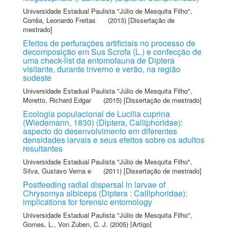
Universidade Estadual Paulista "Júlio de Mesquita Filho"
,
Corrêa, Leonardo Freitas
(2013) [Dissertação de
mestrado]
Efeitos de perfurações artificiais no processo de
decomposição em Sus Scrofa (L.) e confecção de
uma check-list da entomofauna de Diptera
visitante, durante inverno e verão, na região
sudeste
Universidade Estadual Paulista "Júlio de Mesquita Filho"
,
Moretto, Richard Edgar
(2015) [Dissertação de mestrado]
Ecologia populacional de Lucilia cuprina
(Wiedemann, 1830) (Diptera, Calliphoridae):
aspecto do desenvolvimento em diferentes
densidades larvais e seus efeitos sobre os adultos
resultantes
Universidade Estadual Paulista "Júlio de Mesquita Filho"
,
Silva, Gustavo Verna e
(2011) [Dissertação de mestrado]
Postfeeding radial dispersal in larvae of
Chrysomya albiceps (Diptera : Calliphoridae):
implications for forensic entomology
Universidade Estadual Paulista "Júlio de Mesquita Filho"
,
Gomes, L.
,
Von Zuben, C. J.
(2005) [Artigo]