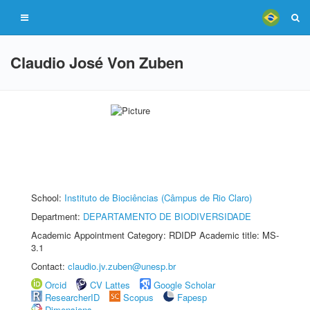
Claudio José Von Zuben
School:
Instituto de Biociências (Câmpus de Rio Claro)
Department:
DEPARTAMENTO DE BIODIVERSIDADE
Academic Appointment Category: RDIDP Academic title: MS-
3.1
Contact:
claudio.jv.zuben@unesp.br
Orcid
CV Lattes
Google Scholar
ResearcherID
Scopus
Fapesp
Dimensions