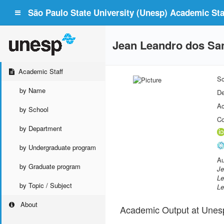
São Paulo State University (Unesp) Academic Staf
Jean Leandro dos Sa
Academic Staff
Sc
by Name
De
Ac
by School
Co
by Department
by Undergraduate program
Au
by Graduate program
Je
Le
by Topic / Subject
Le
About
Academic Output at Unes