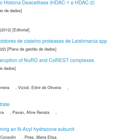
do Histona Deacetilase (HDAC-1 e HDAC-2)
ão de dados]
(2012) [Editorial]
bidores de cisteíno proteases de Leishmania spp
22) [Plano de gestão de dados]
gh disruption of NuRD and CoREST complexes
de dados]
rreira
,
Vizioli, Ednir de Oliveira
,
trate
ira
,
Pavan, Aline Renata
,
ining an N-Acyl hydrazone subunit
 Consolin
,
Pires, Maria Elisa