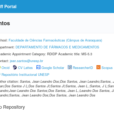
f Portal
ntos
hool:
Faculdade de Ciências Farmacêuticas (Câmpus de Araraquara)
partment:
DEPARTAMENTO DE FÁRMACOS E MEDICAMENTOS
ademic Appointment Category: RDIDP Academic title: MS-5.3
ntact:
jean.santos@unesp.br
Orcid
CV Lattes
Google Scholar
ResearcherID
Scopus
Repositório Institucional UNESP
thor citation:
Santos, Jean Leandro Dos;Dos Santos, Jean Leandro;Santos, 
an;Dos Santos J L;Dos Santos Jl;Santos Jl;Santos, Jean L.;Santos, J L;Sant
andro;Jean Leandro Dos Santos;Dos Santos, Jean L.;Leandro Dos Santos, Je
andro;Santos, Jean Leandro Dos;Dos Santos, Jean Leandro Dos
p Repository