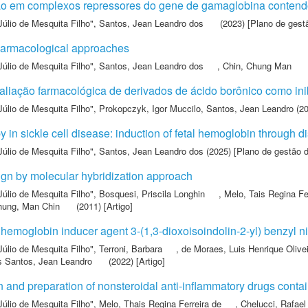
ção em complexos repressores do gene de gamaglobina conten
Júlio de Mesquita Filho"
,
Santos, Jean Leandro dos
(2023) [Plano de gest
pharmacological approaches
Júlio de Mesquita Filho"
,
Santos, Jean Leandro dos
,
Chin, Chung Man
aliação farmacológica de derivados de ácido borônico como ini
Júlio de Mesquita Filho"
,
Prokopczyk, Igor Muccilo
,
Santos, Jean Leandro
(20
py in sickle cell disease: induction of fetal hemoglobin throu
Júlio de Mesquita Filho"
,
Santos, Jean Leandro dos
(2025) [Plano de gestão 
ign by molecular hybridization approach
Júlio de Mesquita Filho"
,
Bosquesi, Priscila Longhin
,
Melo, Tais Regina Fe
hung, Man Chin
(2011) [Artigo]
l hemoglobin inducer agent 3-(1,3-dioxoisoindolin-2-yl) benzyl ni
Júlio de Mesquita Filho"
,
Terroni, Barbara
,
de Moraes, Luis Henrique Olive
 Santos, Jean Leandro
(2022) [Artigo]
 and preparation of nonsteroidal anti-inflammatory drugs conta
Júlio de Mesquita Filho"
,
Melo, Thais Regina Ferreira de
,
Chelucci, Rafael