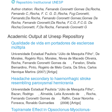
Repositório Institucional UNESP
Author citation:
Rocha, Fernando Coronetti Gomes Da;Rocha,
Fernando C.;Rocha, F. C. G. D.;Rocha, Fcg;Coronetti,
Fernando;Da Rocha, Fernando Coronetti Gomes;Gomes Da
Rocha, Fernando Coronetti;Da Rocha, F.C.G.;F.C.G. Da
Rocha;Coronetti, F;Da Rocha, Fernando Coronetti G
Academic Output at Unesp Repository
Qualidade de vida em portadores de esclerose
múltipla
Universidade Estadual Paulista "Júlio de Mesquita Filho"
,
De
Morales, Rogério Rizo
,
Morales, Nivea de Macedo Oliveira
,
Rocha, Fernando Coronetti Gomes da
,
Fenelon, Sheila
Bernardino
,
Pinto, Rogério de Melo Costa
,
Da Silva, Carlos
Henrique Martins
(2007) [Artigo]
Headache secondary to haemorrhagic stroke
resembling paroxysmal hemicrania
Universidade Estadual Paulista "Júlio de Mesquita Filho"
,
Bazan, Rodrigo
,
Almeida, Leila Azevedo de
,
Rocha,
Fernando Coronetti Gomes da
,
Raffin, Cesar Noronha
,
Fonseca, Ronaldo Guimarães
(2008) [Artigo]
Topiramate Effect in Opsoclonus-Myoclonus-