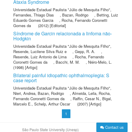
Ataxia Syndrome
Universidade Estadual Paulista "Júlio de Mesquita Filho"
,
Fernandes, Thiago Dias
,
Bazan, Rodrigo
,
Betting, Luiz
Eduardo Gomes Garcia
,
Rocha, Fernando Coronetti
Gomes da
(2012) [Editorial]
Síndrome de Garcin relacionada a linfoma não-
Hodgkin
Universidade Estadual Paulista "Júlio de Mesquita Filho"
,
Resende, Lucilene Silva Ruiz e
,
Gepp, R. A.
,
Resende, Luiz Antonio de Lima
,
Rocha, Fernando
Coronetti Gomes da
,
Bacchi, M. M.
,
Niéro-Melo, L.
(1998) [Artigo]
Bilateral painful idiopathic ophthalmoplegia: S
case report
Universidade Estadual Paulista "Júlio de Mesquita Filho"
,
Nieri, Andrea
,
Bazan, Rodrigo
,
Almeida, Leila
,
Rocha,
Fernando Coronetti Gomes da
,
Raffin, Cesar N.
,
Bigal,
Marcelo E.
,
Schelp, Arthur Oscar
(2007) [Artigo]
1
Contact us
São Paulo State University (Unesp)