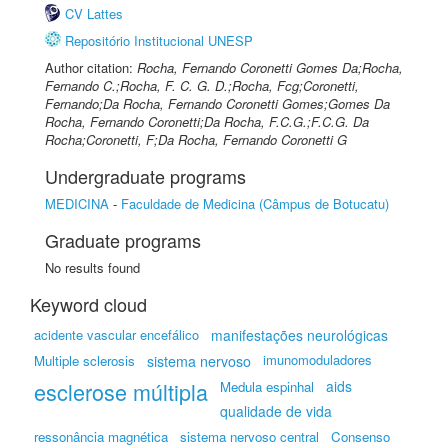
CV Lattes
Repositório Institucional UNESP
Author citation:
Rocha, Fernando Coronetti Gomes Da;Rocha,
Fernando C.;Rocha, F. C. G. D.;Rocha, Fcg;Coronetti,
Fernando;Da Rocha, Fernando Coronetti Gomes;Gomes Da
Rocha, Fernando Coronetti;Da Rocha, F.C.G.;F.C.G. Da
Rocha;Coronetti, F;Da Rocha, Fernando Coronetti G
Undergraduate programs
MEDICINA
-
Faculdade de Medicina (Câmpus de Botucatu)
Graduate programs
No results found
Keyword cloud
acidente vascular encefálico
manifestações neurológicas
imunomoduladores
Multiple sclerosis
sistema nervoso
esclerose múltipla
aids
Medula espinhal
qualidade de vida
ressonância magnética
sistema nervoso central
Consenso