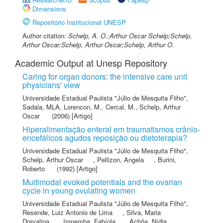
Dimensions
Repositório Institucional UNESP
Author citation:
Schelp, A. O.;Arthur Oscar Schelp;Schelp,
Arthur Oscar;Schelp, Arthur Oscar;Schelp, Arthur O.
Academic Output at Unesp Repository
Caring for organ donors: the intensive care unit
physicians' view
Universidade Estadual Paulista "Júlio de Mesquita Filho"
,
Sadala, MLA
,
Lorencon, M.
,
Cercal, M.
,
Schelp, Arthur
Oscar
(2006) [Artigo]
Hiperalimentação enteral em traumatismos crânio-
encefálicos agudos reposição ou dietoterapia?
Universidade Estadual Paulista "Júlio de Mesquita Filho"
,
Schelp, Arthur Oscar
,
Pellizon, Angela
,
Burini,
Roberto
(1992) [Artigo]
Multimodal evoked potentials and the ovarian
cycle in young ovulating women
Universidade Estadual Paulista "Júlio de Mesquita Filho"
,
Resende, Luiz Antonio de Lima
,
Silva, Maria
Dorvalina
,
Impemba, Fabíola
,
Achôa, Nídia