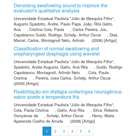
Denoising swallowing sound to improve the
evaluator's qualitative analysis
Universidade Estadual Paulista "Júlio de Mesquita Filho"
,
Augusto Spadotto, Andre
,
Paulo Papa, João
,
Rita Gatto,
Ana
,
Cristina Cola, Paula
,
Carlos Pereira, Jos
,
Capobianco Guido, Rodrigo
,
Schelp, Arthur Oscar
,
Dias
Maciel, Carlos
,
Montagnoli Neto, Arlindo
(2008) [Artigo]
Classification of normal swallowing and
oropharyngeal dysphagia using wavelet
Universidade Estadual Paulista "Júlio de Mesquita Filho"
,
Spadotto, Andre Augusto
,
Gatto, Ana Rita
,
Guido, Rodrigo
Capobianco
,
Montagnoli, Arlindo Neto
,
Cola, Paula
Cristina
,
Pereira, Jose Carlos
,
Schelp, Arthur Oscar
(2009) [Artigo]
Reabilitação em disfagia orofaríngea neurogênica:
sabor azedo e temperatura fria
Universidade Estadual Paulista "Júlio de Mesquita Filho"
,
Cola, Paula Cristina
,
Gatto, Ana Rita
,
Silva, Roberta
Gonçalves da
,
Schelp, Arthur Oscar
,
Henry, Maria
Aparecida Coelho de Arruda
(2008) [Artigo]
1
2
3
4
5
6