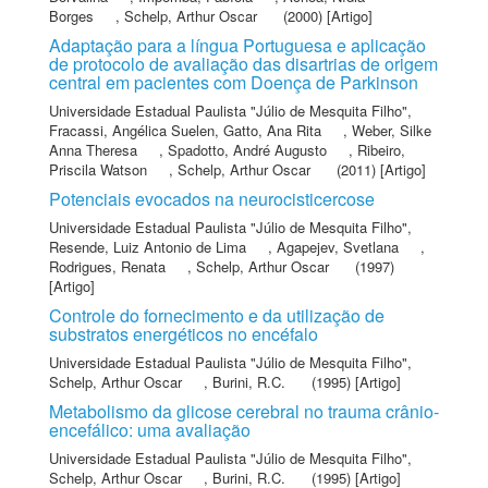
Borges
,
Schelp, Arthur Oscar
(2000) [Artigo]
Adaptação para a língua Portuguesa e aplicação
de protocolo de avaliação das disartrias de origem
central em pacientes com Doença de Parkinson
Universidade Estadual Paulista "Júlio de Mesquita Filho"
,
Fracassi, Angélica Suelen
,
Gatto, Ana Rita
,
Weber, Silke
Anna Theresa
,
Spadotto, André Augusto
,
Ribeiro,
Priscila Watson
,
Schelp, Arthur Oscar
(2011) [Artigo]
Potenciais evocados na neurocisticercose
Universidade Estadual Paulista "Júlio de Mesquita Filho"
,
Resende, Luiz Antonio de Lima
,
Agapejev, Svetlana
,
Rodrigues, Renata
,
Schelp, Arthur Oscar
(1997)
[Artigo]
Controle do fornecimento e da utilização de
substratos energéticos no encéfalo
Universidade Estadual Paulista "Júlio de Mesquita Filho"
,
Schelp, Arthur Oscar
,
Burini, R.C.
(1995) [Artigo]
Metabolismo da glicose cerebral no trauma crânio-
encefálico: uma avaliação
Universidade Estadual Paulista "Júlio de Mesquita Filho"
,
Schelp, Arthur Oscar
,
Burini, R.C.
(1995) [Artigo]