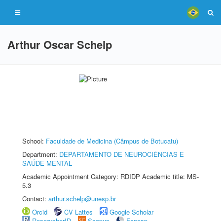
Arthur Oscar Schelp
School:
Faculdade de Medicina (Câmpus de Botucatu)
Department:
DEPARTAMENTO DE NEUROCIÊNCIAS E
SAÚDE MENTAL
Academic Appointment Category: RDIDP Academic title: MS-
5.3
Contact:
arthur.schelp@unesp.br
Orcid
CV Lattes
Google Scholar
ResearcherID
Scopus
Fapesp