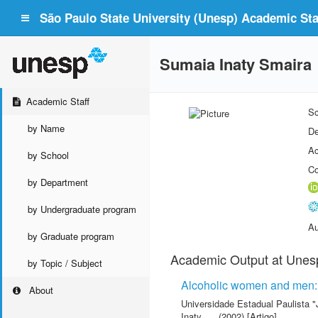
São Paulo State University (Unesp) Academic Staf
Sumaia Inaty Smaira
Academic Staff
Sc
by Name
De
Ac
by School
Co
by Department
by Undergraduate program
Au
by Graduate program
Academic Output at Unes
by Topic / Subject
Alcoholic women and men: a
About
Universidade Estadual Paulista "
Inaty
(2002) [Artigo]