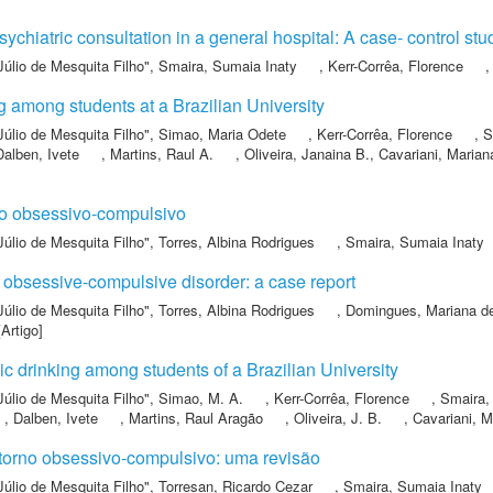
ychiatric consultation in a general hospital: A case- control stu
Júlio de Mesquita Filho"
,
Smaira, Sumaia Inaty
,
Kerr-Corrêa, Florence
g among students at a Brazilian University
Júlio de Mesquita Filho"
,
Simao, Maria Odete
,
Kerr-Corrêa, Florence
,
S
Dalben, Ivete
,
Martins, Raul A.
,
Oliveira, Janaina B.
,
Cavariani, Marian
no obsessivo-compulsivo
Júlio de Mesquita Filho"
,
Torres, Albina Rodrigues
,
Smaira, Sumaia Inaty
o obsessive-compulsive disorder: a case report
Júlio de Mesquita Filho"
,
Torres, Albina Rodrigues
,
Domingues, Mariana d
Artigo]
c drinking among students of a Brazilian University
Júlio de Mesquita Filho"
,
Simao, M. A.
,
Kerr-Corrêa, Florence
,
Smaira,
,
Dalben, Ivete
,
Martins, Raul Aragão
,
Oliveira, J. B.
,
Cavariani, M
storno obsessivo-compulsivo: uma revisão
Júlio de Mesquita Filho"
,
Torresan, Ricardo Cezar
,
Smaira, Sumaia Inaty