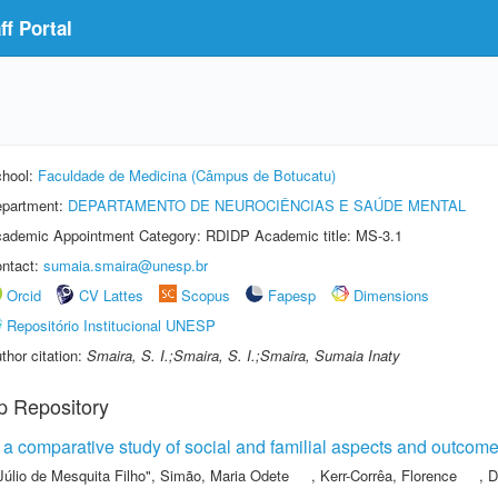
f Portal
hool:
Faculdade de Medicina (Câmpus de Botucatu)
partment:
DEPARTAMENTO DE NEUROCIÊNCIAS E SAÚDE MENTAL
ademic Appointment Category: RDIDP Academic title: MS-3.1
ntact:
sumaia.smaira@unesp.br
Orcid
CV Lattes
Scopus
Fapesp
Dimensions
Repositório Institucional UNESP
thor citation:
Smaira, S. I.;Smaira, S. I.;Smaira, Sumaia Inaty
p Repository
 comparative study of social and familial aspects and outcom
Júlio de Mesquita Filho"
,
Simão, Maria Odete
,
Kerr-Corrêa, Florence
,
D