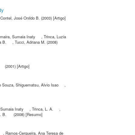
dy
,
Contel, José Onildo B.
(2003) [Artigo]
maira, Sumaia Inaty
,
Trinca, Luzia
a B.
,
Tucci, Adriana M.
(2008)
(2001) [Artigo]
e Souza
,
Shiguematsu, Alvio Isao
,
 Sumaia Inaty
,
Trinca, L. A.
,
. B.
(2008) [Resumo]
,
Ramos-Cerqueira, Ana Teresa de