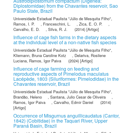
Austrodiplostomum compactum (Digenea:
Diplostomidae) from the Chavantes reservoir, Sao
Paulo State, Brazil
Universidade Estadual Paulista "Júlio de Mesquita Filho"
,
Ramos, I. P.
,
Franceschini, L.
,
Zica, E. O. P.
,
Carvalho, E. D.
,
Silva, R. J.
(2014) [Artigo]
Influence of cage fish farms in the dietary aspects
at the individual level of a non-native fish species
Universidade Estadual Paulista "Júlio de Mesquita Filho"
,
Kliemann, Bruna Caroline Kotz
,
Delariva, Rosilene
Luciana
,
Ramos, Igor Paiva
(2024) [Artigo]
Influence of cage farming on feeding and
reproductive aspects of Pimelodus maculatus
Lacépède, 1803 (Siluriformes: Pimelodidae) in the
Chavantes reservoir, Brazil
Universidade Estadual Paulista "Júlio de Mesquita Filho"
,
Brandão, Heleno
,
Santana, Julio Cesar de Oliveira
,
Ramos, Igor Paiva
,
Carvalho, Edmir Daniel
(2014)
[Artigo]
Occurrence of Misgurnus anguillicaudatus (Cantor,
1842) (Cobitidae) in the Taquari River, Upper
Paraná Basin, Brazil