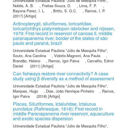
Universidade Estadual Paulista "Júlio de Mesquita Filho"
,
Nobile, A. B.
,
Freitas-Souza, D.
,
Lima, F. P.
,
Bayona Perez, I. L.
,
Britto, S. G.C.
,
Ramos, I. P.
(2017) [Artigo]
Actinopterygii, siluriformes, loricariidae,
loricariichthys platymetopon isbrücker and nijssen,
1979: First record in reservoir of canoas II, middle
paranapanema river, border of the states of são
paulo and paraná, brazil
Universidade Estadual Paulista "Júlio de Mesquita Filho"
,
Souto, Ana Carolina
,
Vidotto-Magnoni, Ana Paula
,
Brandão, Heleno
,
Ramos, Igor Paiva
,
Carvalho, Edmir
Daniel
(2011) [Artigo]
Can fishways restore river connectivity? A case
study using β diversity as a method of assessment
Universidade Estadual Paulista "Júlio de Mesquita Filho"
,
Marques, Hugo
,
Dias, João Henrique Pinheiro
,
Ramos,
Igor Paiva
(2018) [Artigo]
Pisces, Siluriformes, Ictaluridae, Ictalurus
punctatus (Rafinesque, 1818): First record in
middle Paranapanema river reservoir, aquaculture
and exotic species dispersion
Universidade Estadual Paulista "Júlio de Mesquita Filho"
,