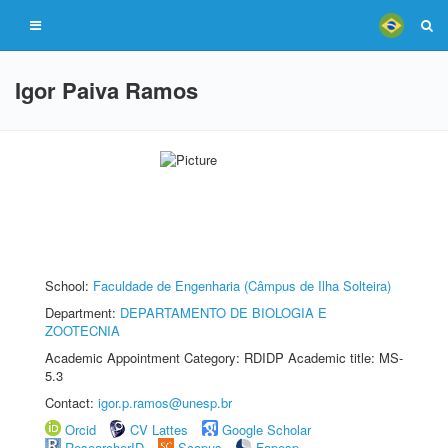
Igor Paiva Ramos
School:
Faculdade de Engenharia (Câmpus de Ilha Solteira)
Department:
DEPARTAMENTO DE BIOLOGIA E
ZOOTECNIA
Academic Appointment Category: RDIDP Academic title: MS-
5.3
Contact:
igor.p.ramos@unesp.br
Orcid
CV Lattes
Google Scholar
ResearcherID
Scopus
Fapesp