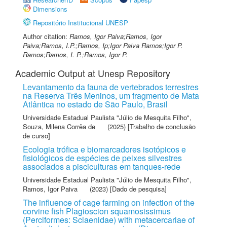
Dimensions
Repositório Institucional UNESP
Author citation:
Ramos, Igor Paiva;Ramos, Igor
Paiva;Ramos, I.P.;Ramos, Ip;Igor Paiva Ramos;Igor P.
Ramos;Ramos, I. P.;Ramos, Igor P.
Academic Output at Unesp Repository
Levantamento da fauna de vertebrados terrestres
na Reserva Três Meninos, um fragmento de Mata
Atlântica no estado de São Paulo, Brasil
Universidade Estadual Paulista "Júlio de Mesquita Filho"
,
Souza, Milena Corrêa de
(2025) [Trabalho de conclusão
de curso]
Ecologia trófica e biomarcadores isotópicos e
fisiológicos de espécies de peixes silvestres
associados a pisciculturas em tanques-rede
Universidade Estadual Paulista "Júlio de Mesquita Filho"
,
Ramos, Igor Paiva
(2023) [Dado de pesquisa]
The influence of cage farming on infection of the
corvine fish Plagioscion squamosissimus
(Perciformes: Sciaenidae) with metacercariae of