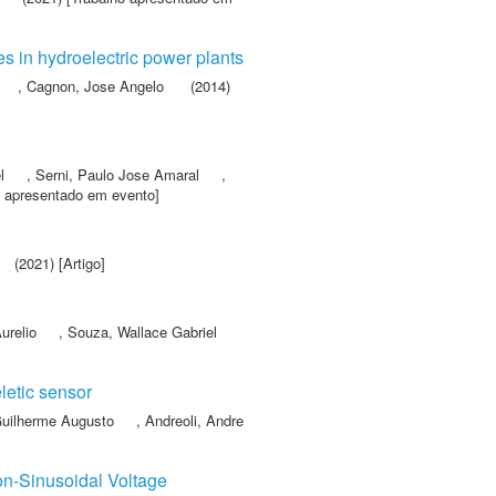
s in hydroelectric power plants
,
Cagnon, Jose Angelo
(2014)
l
,
Serni, Paulo Jose Amaral
,
o apresentado em evento]
(2021) [Artigo]
urelio
,
Souza, Wallace Gabriel
letic sensor
Guilherme Augusto
,
Andreoli, Andre
Non-Sinusoidal Voltage