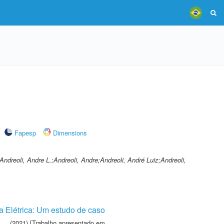
Fapesp
Dimensions
;Andreoli, Andre L.;Andreoli, Andre;Andreoli, André Luiz;Andreoli,
 Elétrica: Um estudo de caso
(2021) [Trabalho apresentado em