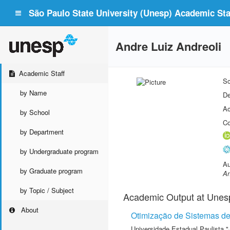
São Paulo State University (Unesp) Academic Staf
Andre Luiz Andreoli
Academic Staff
Sc
by Name
De
Ac
by School
Co
by Department
by Undergraduate program
Au
by Graduate program
An
by Topic / Subject
Academic Output at Unes
About
Otimização de Sistemas de
Universidade Estadual Paulista "