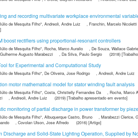
ing and recording multivariate workplace environmental variable
Júlio de Mesquita Filho"
,
Andreoli, Andre Luiz
,
Franchin, Marcelo Nicoletti
]
boost rectifiers using proportional-resonant controllers
Júlio de Mesquita Filho"
,
Rocha, Marco Auralio
,
De Souza, Wallace Gabrie
, Gulherme Augusto Marabezzi
,
Da Silva, Paulo Sergio
(2018) [Trabalh
Tool for Experimental and Computational Study
Júlio de Mesquita Filho"
,
De Oliveira, Jose Rodrigo
,
Andreoli, Andre Luiz
ion motor mathematical model for stator winding fault analysis
Júlio de Mesquita Filho"
,
Costa, Christielly Fernandes Da
,
Rocha, Marco A
zi
,
Andreoli, Andre Luiz
(2019) [Trabalho apresentado em evento]
tic monitoring of partial discharge in power transformer by pieze
Júlio de Mesquita Filho"
,
Albuquerque Castro, Bruno
,
Marabezzi Clerice, 
nando
,
Covolan Ulson, Jose Alfredo
(2016) [Artigo]
 in Discharge and Solid-State Lighting Operation, Supplied by 