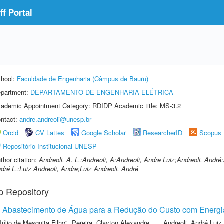
f Portal
hool:
Faculdade de Engenharia (Câmpus de Bauru)
partment:
DEPARTAMENTO DE ENGENHARIA ELÉTRICA
ademic Appointment Category: RDIDP Academic title: MS-3.2
ntact:
andre.andreoli@unesp.br
Orcid
CV Lattes
Google Scholar
ResearcherID
Scopus
Repositório Institucional UNESP
thor citation:
Andreoli, A. L.;Andreoli, A;Andreoli, Andre Luiz;Andreoli, André
dré L.;Luiz Andreoli, Andre;Luiz Andreoli, André
p Repository
 Abastecimento de Água para a Redução do Custo com Energia
Júlio de Mesquita Filho"
,
Pereira, Clayton Alexandre
,
Andreoli, André Luiz