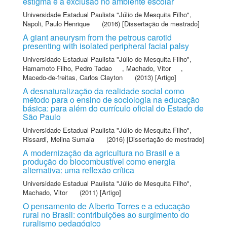
estigma e a exclusão no ambiente escolar
Universidade Estadual Paulista "Júlio de Mesquita Filho"
,
Napoli, Paulo Henrique
(2016) [Dissertação de mestrado]
A giant aneurysm from the petrous carotid
presenting with isolated peripheral facial palsy
Universidade Estadual Paulista "Júlio de Mesquita Filho"
,
Hamamoto Filho, Pedro Tadao
,
Machado, Vitor
,
Macedo-de-freitas, Carlos Clayton
(2013) [Artigo]
A desnaturalização da realidade social como
método para o ensino de sociologia na educação
básica: para além do currículo oficial do Estado de
São Paulo
Universidade Estadual Paulista "Júlio de Mesquita Filho"
,
Rissardi, Melina Sumaia
(2016) [Dissertação de mestrado]
A modernização da agricultura no Brasil e a
produção do biocombustível como energia
alternativa: uma reflexão crítica
Universidade Estadual Paulista "Júlio de Mesquita Filho"
,
Machado, Vitor
(2011) [Artigo]
O pensamento de Alberto Torres e a educação
rural no Brasil: contribuições ao surgimento do
ruralismo pedagógico