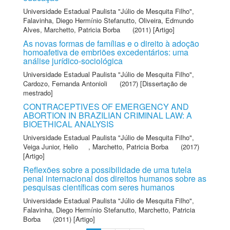
Universidade Estadual Paulista "Júlio de Mesquita Filho"
,
Falavinha, Diego Hermínio Stefanutto
,
Oliveira, Edmundo
Alves
,
Marchetto, Patricia Borba
(2011) [Artigo]
As novas formas de famílias e o direito à adoção
homoafetiva de embriões excedentários: uma
análise jurídico-sociológica
Universidade Estadual Paulista "Júlio de Mesquita Filho"
,
Cardozo, Fernanda Antonioli
(2017) [Dissertação de
mestrado]
CONTRACEPTIVES OF EMERGENCY AND
ABORTION IN BRAZILIAN CRIMINAL LAW: A
BIOETHICAL ANALYSIS
Universidade Estadual Paulista "Júlio de Mesquita Filho"
,
Veiga Junior, Helio
,
Marchetto, Patricia Borba
(2017)
[Artigo]
Reflexões sobre a possibilidade de uma tutela
penal internacional dos direitos humanos sobre as
pesquisas científicas com seres humanos
Universidade Estadual Paulista "Júlio de Mesquita Filho"
,
Falavinha, Diego Hermínio Stefanutto
,
Marchetto, Patricia
Borba
(2011) [Artigo]