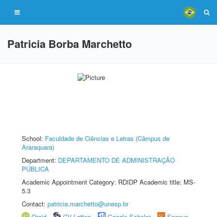
Patricia Borba Marchetto
School:
Faculdade de Ciências e Letras (Câmpus de
Araraquara)
Department:
DEPARTAMENTO DE ADMINISTRAÇÃO
PÚBLICA
Academic Appointment Category: RDIDP Academic title: MS-
5.3
Contact:
patricia.marchetto@unesp.br
Orcid
CV Lattes
Google Scholar
Scopus