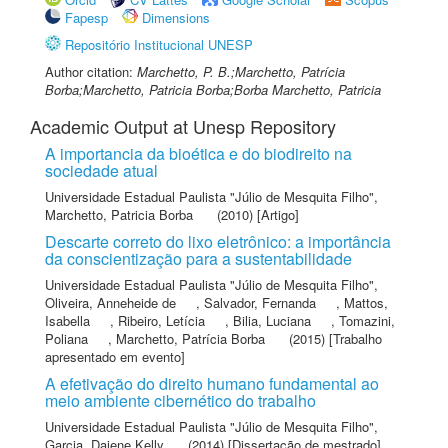
Fapesp
Dimensions
Repositório Institucional UNESP
Author citation:
Marchetto, P. B.;Marchetto, Patrícia
Borba;Marchetto, Patricia Borba;Borba Marchetto, Patricia
Academic Output at Unesp Repository
A importancia da bioética e do biodireito na
sociedade atual
Universidade Estadual Paulista "Júlio de Mesquita Filho"
,
Marchetto, Patricia Borba
(2010) [Artigo]
Descarte correto do lixo eletrônico: a importância
da conscientização para a sustentabilidade
Universidade Estadual Paulista "Júlio de Mesquita Filho"
,
Oliveira, Anneheide de
,
Salvador, Fernanda
,
Mattos,
Isabella
,
Ribeiro, Letícia
,
Bilia, Luciana
,
Tomazini,
Poliana
,
Marchetto, Patrícia Borba
(2015) [Trabalho
apresentado em evento]
A efetivação do direito humano fundamental ao
meio ambiente cibernético do trabalho
Universidade Estadual Paulista "Júlio de Mesquita Filho"
,
Garcia, Daiene Kelly
(2014) [Dissertação de mestrado]