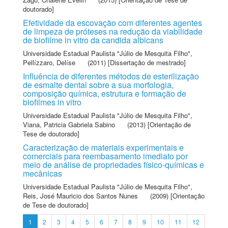
doutorado]
Efetividade da escovação com diferentes agentes
de limpeza de próteses na redução da viabilidade
de biofilme in vitro da candida albicans
Universidade Estadual Paulista "Júlio de Mesquita Filho"
,
Pellízzaro, Delíse
(2011) [Dissertação de mestrado]
Influência de diferentes métodos de esterilização
de esmalte dental sobre a sua morfologia,
composição química, estrutura e formação de
biofilmes in vitro
Universidade Estadual Paulista "Júlio de Mesquita Filho"
,
Viana, Patricia Gabriela Sabino
(2013) [Orientação de
Tese de doutorado]
Caracterização de materiais experimentais e
comerciais para reembasamento imediato por
meio de análise de propriedades físico-químicas e
mecânicas
Universidade Estadual Paulista "Júlio de Mesquita Filho"
,
Reis, José Mauricio dos Santos Nunes
(2009) [Orientação
de Tese de doutorado]
1
2
3
4
5
6
7
8
9
10
11
12