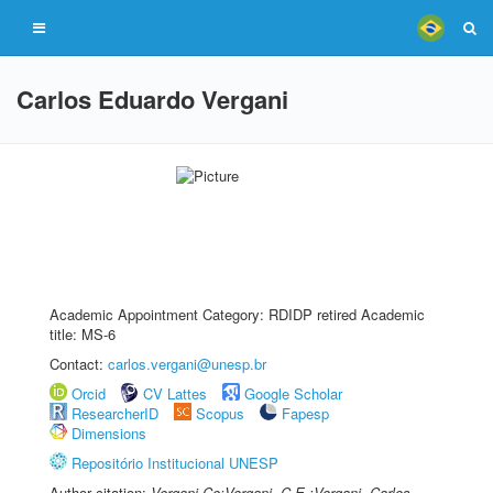
Carlos Eduardo Vergani
Academic Appointment Category: RDIDP retired Academic
title: MS-6
Contact:
carlos.vergani@unesp.br
Orcid
CV Lattes
Google Scholar
ResearcherID
Scopus
Fapesp
Dimensions
Repositório Institucional UNESP
Author citation:
Vergani Ce;Vergani, C.E.;Vergani, Carlos