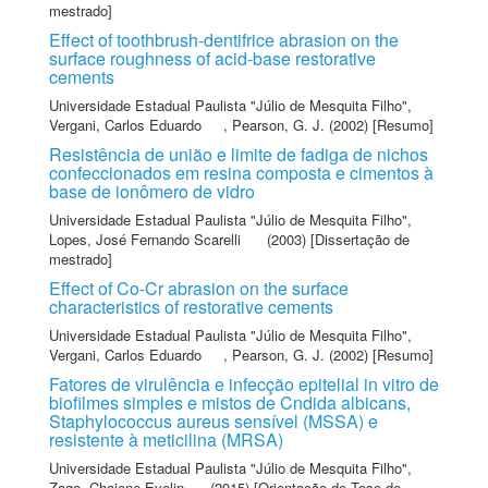
mestrado]
Effect of toothbrush-dentifrice abrasion on the
surface roughness of acid-base restorative
cements
Universidade Estadual Paulista "Júlio de Mesquita Filho"
,
Vergani, Carlos Eduardo
,
Pearson, G. J.
(2002) [Resumo]
Resistência de união e limite de fadiga de nichos
confeccionados em resina composta e cimentos à
base de ionômero de vidro
Universidade Estadual Paulista "Júlio de Mesquita Filho"
,
Lopes, José Fernando Scarelli
(2003) [Dissertação de
mestrado]
Effect of Co-Cr abrasion on the surface
characteristics of restorative cements
Universidade Estadual Paulista "Júlio de Mesquita Filho"
,
Vergani, Carlos Eduardo
,
Pearson, G. J.
(2002) [Resumo]
Fatores de virulência e infecção epitelial in vitro de
biofilmes simples e mistos de Cndida albicans,
Staphylococcus aureus sensível (MSSA) e
resistente à meticilina (MRSA)
Universidade Estadual Paulista "Júlio de Mesquita Filho"
,
Zago, Chaiene Evelin
(2015) [Orientação de Tese de