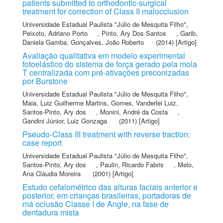
patients submitted to orthodontic-surgical
treatment for correction of Class II malocclusion
Universidade Estadual Paulista "Júlio de Mesquita Filho"
,
Peixoto, Adriano Porto
,
Pinto, Ary Dos Santos
,
Garib,
Daniela Gamba
,
Gonçalves, João Roberto
(2014) [Artigo]
Avaliação qualitativa em modelo experimental
fotoelástico do sistema de força gerado pela mola
T centralizada com pré-ativações preconizadas
por Burstone
Universidade Estadual Paulista "Júlio de Mesquita Filho"
,
Maia, Luiz Guilherme Martins
,
Gomes, Vanderlei Luiz
,
Santos-Pinto, Ary dos
,
Monini, André da Costa
,
Gandini Júnior, Luiz Gonzaga
(2011) [Artigo]
Pseudo-Class III treatment with reverse traction:
case report
Universidade Estadual Paulista "Júlio de Mesquita Filho"
,
Santos-Pinto, Ary dos
,
Paulin, Ricardo Fabris
,
Melo,
Ana Cláudia Moreira
(2001) [Artigo]
Estudo cefalométrico das alturas faciais anterior e
posterior, em crianças brasileiras, portadoras de
má oclusão Classe I de Angle, na fase de
dentadura mista