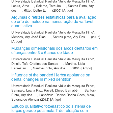
Universidade Estadual Paulista "Júlio de Mesquita Filho"
,
Locks, Arno
,
Sakima, Tatsuko
,
Santos-Pinto, Ary
dos
,
Ritter, Daltro E.
(2005) [Artigo]
Algumas diretrizes estatísticas para a avaliação
do erro do método na mensuração de variável
quantitativa
Universidade Estadual Paulista "Júlio de Mesquita Filho"
,
Mendes, Ary José Dias
,
Santos-pinto, Ary Dos
(2007)
[Artigo]
Mudanças dimensionais dos arcos dentários em
crianças entre 3 e 6 anos de idade
Universidade Estadual Paulista "Júlio de Mesquita Filho"
,
Dinelli, Taís Cristina dos Santos
,
Martins, Lidia
Parsekian
,
Santos-Pinto, Ary dos
(2004) [Artigo]
Influence of the banded Herbst appliance on
dental changes in mixed dentition
Universidade Estadual Paulista "Júlio de Mesquita Filho"
,
Sampaio, Luana Paz
,
Raveli, Dirceu Barnabé
,
Santos-
Pinto, Ary dos
,
Landázuri, Denise Rocha Goes
,
Maia,
Savana de Alencar
(2012) [Artigo]
Estudo qualitativo fotoelástico do sistema de
forças gerado pela mola T de retração com