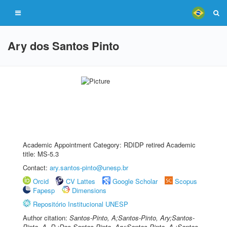
Ary dos Santos Pinto
Academic Appointment Category: RDIDP retired Academic
title: MS-5.3
Contact:
ary.santos-pinto@unesp.br
Orcid
CV Lattes
Google Scholar
Scopus
Fapesp
Dimensions
Repositório Institucional UNESP
Author citation:
Santos-Pinto, A;Santos-Pinto, Ary;Santos-
Pinto, A. D.;Dos Santos-Pinto, Ary;Santos-Pinto, A.;Santos-