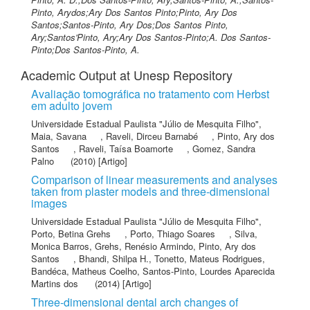
Pinto, Arydos;Ary Dos Santos Pinto;Pinto, Ary Dos
Santos;Santos-Pinto, Ary Dos;Dos Santos Pinto,
Ary;Santos'Pinto, Ary;Ary Dos Santos-Pinto;A. Dos Santos-
Pinto;Dos Santos-Pinto, A.
Academic Output at Unesp Repository
Avaliação tomográfica no tratamento com Herbst
em adulto jovem
Universidade Estadual Paulista "Júlio de Mesquita Filho"
,
Maia, Savana
,
Raveli, Dirceu Barnabé
,
Pinto, Ary dos
Santos
,
Raveli, Taísa Boamorte
,
Gomez, Sandra
Palno
(2010) [Artigo]
Comparison of linear measurements and analyses
taken from plaster models and three-dimensional
images
Universidade Estadual Paulista "Júlio de Mesquita Filho"
,
Porto, Betina Grehs
,
Porto, Thiago Soares
,
Silva,
Monica Barros
,
Grehs, Renésio Armindo
,
Pinto, Ary dos
Santos
,
Bhandi, Shilpa H.
,
Tonetto, Mateus Rodrigues
,
Bandéca, Matheus Coelho
,
Santos-Pinto, Lourdes Aparecida
Martins dos
(2014) [Artigo]
Three-dimensional dental arch changes of