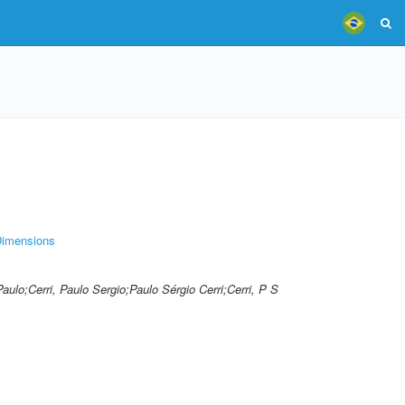
imensions
 Paulo;Cerri, Paulo Sergio;Paulo Sérgio Cerri;Cerri, P S