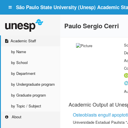
São Paulo State University (Unesp) Academic Staf
Paulo Sergio Cerri
Academic Staff
Sc
by Name
De
Ac
by School
Co
by Department
by Undergraduate program
Au
by Graduate program
Academic Output at Unes
by Topic / Subject
Osteoblasts engulf apoptoti
About
Universidade Estadual Paulista "