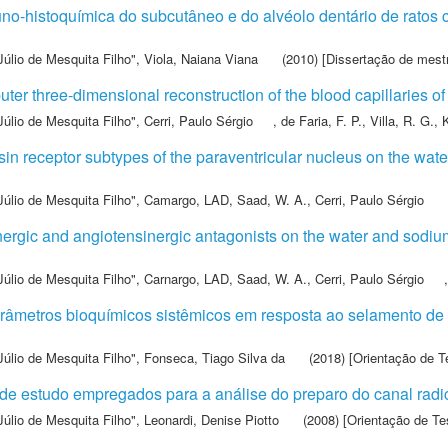
uno-histoquímica do subcutâneo e do alvéolo dentário de rato
Júlio de Mesquita Filho"
,
Viola, Naiana Viana
(2010) [Dissertação de mest
er three-dimensional reconstruction of the blood capillaries of
Júlio de Mesquita Filho"
,
Cerri, Paulo Sérgio
,
de Faria, F. P.
,
Villa, R. G.
,
K
sin receptor subtypes of the paraventricular nucleus on the water
Júlio de Mesquita Filho"
,
Camargo, LAD
,
Saad, W. A.
,
Cerri, Paulo Sérgio
nergic and angiotensinergic antagonists on the water and sodium
Júlio de Mesquita Filho"
,
Carnargo, LAD
,
Saad, W. A.
,
Cerri, Paulo Sérgio
râmetros bioquímicos sistêmicos em resposta ao selamento de 
Júlio de Mesquita Filho"
,
Fonseca, Tiago Silva da
(2018) [Orientação de T
de estudo empregados para a análise do preparo do canal radi
Júlio de Mesquita Filho"
,
Leonardi, Denise Piotto
(2008) [Orientação de Te