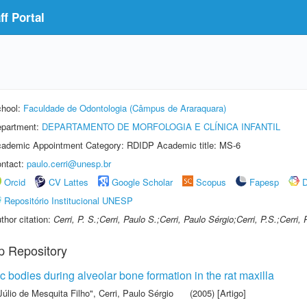
f Portal
hool:
Faculdade de Odontologia (Câmpus de Araraquara)
partment:
DEPARTAMENTO DE MORFOLOGIA E CLÍNICA INFANTIL
ademic Appointment Category: RDIDP Academic title: MS-6
ntact:
paulo.cerri@unesp.br
Orcid
CV Lattes
Google Scholar
Scopus
Fapesp
D
Repositório Institucional UNESP
thor citation:
Cerri, P. S.;Cerri, Paulo S.;Cerri, Paulo Sérgio;Cerri, P.S.;Cerri,
p Repository
c bodies during alveolar bone formation in the rat maxilla
Júlio de Mesquita Filho"
,
Cerri, Paulo Sérgio
(2005) [Artigo]