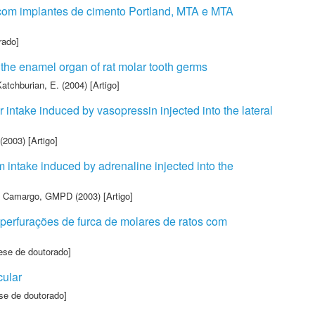
s com implantes de cimento Portland, MTA e MTA
rado]
 the enamel organ of rat molar tooth germs
atchburian, E.
(2004) [Artigo]
 intake induced by vasopressin injected into the lateral
(2003) [Artigo]
 intake induced by adrenaline injected into the
,
Camargo, GMPD
(2003) [Artigo]
perfurações de furca de molares de ratos com
ese de doutorado]
cular
se de doutorado]