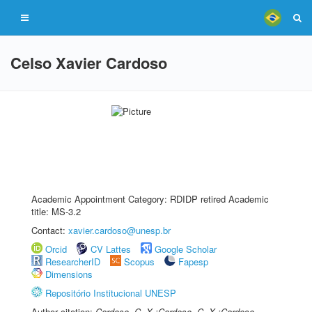
Celso Xavier Cardoso
Academic Appointment Category: RDIDP retired Academic
title: MS-3.2
Contact:
xavier.cardoso@unesp.br
Orcid
CV Lattes
Google Scholar
ResearcherID
Scopus
Fapesp
Dimensions
Repositório Institucional UNESP
Author citation:
Cardoso, C. X.;Cardoso, C. X.;Cardoso,