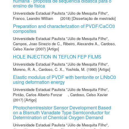
humana - proposta de sequência didática para o
ensino de física
Universidade Estadual Paulista "Júlio de Mesquita Filho"
,
Franco, Leandro William
(2018) [Dissertação de mestrado]
Preparation and characterization of PVDF/CaCO3
composites
Universidade Estadual Paulista "Júlio de Mesquita Filho"
,
Campos, Joao Sinezio de C.
,
Ribeiro, Alexandre A.
,
Cardoso,
Celso Xavier
(2007) [Artigo]
HOLE INJECTION IN TEFLON FEP FILMS
Universidade Estadual Paulista "Júlio de Mesquita Filho"
,
Moreno, R. A.
,
Cardoso, C. X.
,
Yoshida, M.
(1990) [Artigo]
Elastic modulus of PVDF with bentonite or LiNbO3
using deformation energy
Universidade Estadual Paulista "Júlio de Mesquita Filho"
,
Pintão, Carlos Alberto Fonzar
,
Cardoso, Celso Xavier
(2017) [Artigo]
Photochemiresistor Sensor Development Based
on a Bismuth Vanadate Type Semiconductor for
Determination of Chemical Oxygen Demand
Universidade Estadual Paulista "Júlio de Mesquita Filho"
,