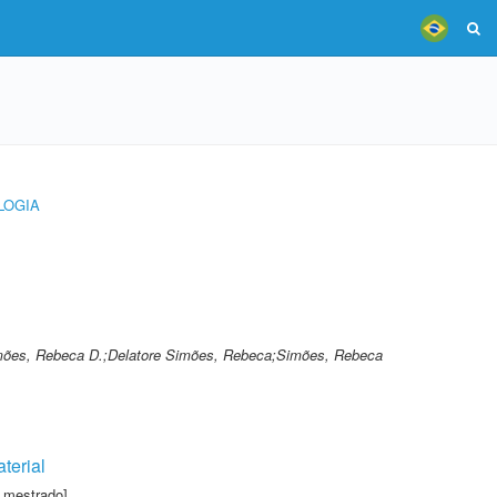
LOGIA
imões, Rebeca D.;Delatore Simões, Rebeca;Simões, Rebeca
terial
 mestrado]