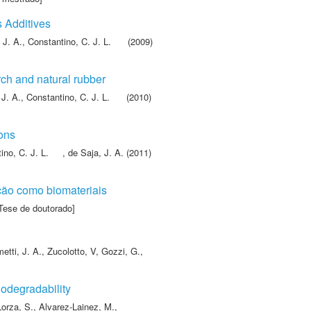
s Additives
 J. A.
,
Constantino, C. J. L.
(2009)
ch and natural rubber
 J. A.
,
Constantino, C. J. L.
(2010)
ions
ino, C. J. L.
,
de Saja, J. A.
(2011)
ação como biomateriais
Tese de doutorado]
etti, J. A.
,
Zucolotto, V
,
Gozzi, G.
,
iodegradability
orza, S.
,
Alvarez-Lainez, M.
,