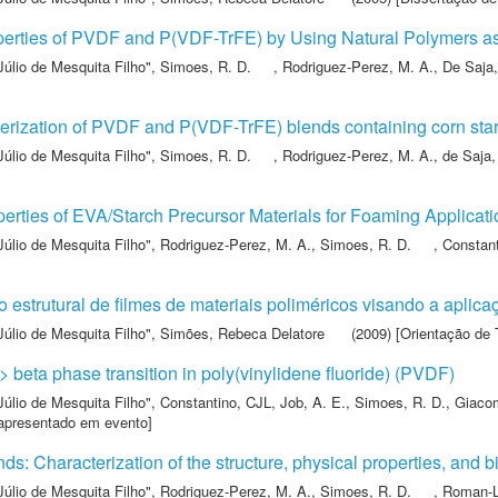
roperties of PVDF and P(VDF-TrFE) by Using Natural Polymers a
Júlio de Mesquita Filho"
,
Simoes, R. D.
,
Rodriguez-Perez, M. A.
,
De Saja,
rization of PVDF and P(VDF-TrFE) blends containing corn star
Júlio de Mesquita Filho"
,
Simoes, R. D.
,
Rodriguez-Perez, M. A.
,
de Saja,
perties of EVA/Starch Precursor Materials for Foaming Applicat
Júlio de Mesquita Filho"
,
Rodriguez-Perez, M. A.
,
Simoes, R. D.
,
Constant
o estrutural de filmes de materiais poliméricos visando a aplic
Júlio de Mesquita Filho"
,
Simões, Rebeca Delatore
(2009) [Orientação de 
-> beta phase transition in poly(vinylidene fluoride) (PVDF)
Júlio de Mesquita Filho"
,
Constantino, CJL
,
Job, A. E.
,
Simoes, R. D.
,
Giacom
 apresentado em evento]
s: Characterization of the structure, physical properties, and b
Júlio de Mesquita Filho"
,
Rodriguez-Perez, M. A.
,
Simoes, R. D.
,
Roman-L