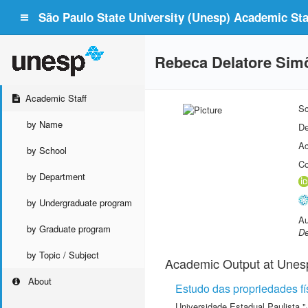
São Paulo State University (Unesp) Academic Staf
Rebeca Delatore Sim
Academic Staff
Sc
by Name
De
Ac
by School
Co
by Department
by Undergraduate program
Au
by Graduate program
De
by Topic / Subject
Academic Output at Unes
About
Estudo das propriedades f
Universidade Estadual Paulista "