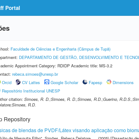
f Portal
ões
hool:
Faculdade de Ciências e Engenharia (Câmpus de Tupã)
partment:
DEPARTAMENTO DE GESTÃO, DESENVOLVIMENTO E TECNO
ademic Appointment Category: RDIDP Academic title: MS-3.2
ntact:
rebeca.simoes@unesp.br
Orcid
CV Lattes
Google Scholar
Fapesp
Dimensions
Repositório Institucional UNESP
thor citation:
Simoes, R. D.;Simoes, R. D.;Simoes, R.D.;Guerino, R.D.S.;S
latore;Simoes, R.D.
p Repository
ísicas de blendas de PVDF/Látex visando aplicação como bioma
Júlio de Mesquita Filho"
,
Simões, Rebeca Delatore
(2005) [Dissertação de