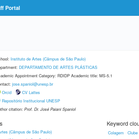
f Portal
hool:
Instituto de Artes (Câmpus de São Paulo)
partment:
DEPARTAMENTO DE ARTES PLÁSTICAS
ademic Appointment Category: RDIDP Academic title: MS-5.1
ntact:
jose.spaniol@unesp.br
Orcid
CV Lattes
Repositório Institucional UNESP
thor citation:
Prof. Dr. José Paiani Spaniol
s
Keyword clo
 Artes (Câmpus de São Paulo)
Colagem
Clube