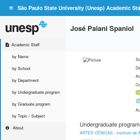
São Paulo State University (Unesp) Academic Staf
José Paiani Spaniol
Academic Staff
by Name
Sc
De
by School
Ac
by Department
Co
by Undergraduate program
by Graduate program
Au
by Topic / Subject
Undergraduate program
About
ARTES CÊNICAS
-
Instituto de