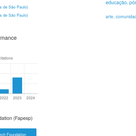
educação, pós
us de São Paulo)
us de São Paulo)
arte, comunida
ormance
ation (Fapesp)
rch Foundation