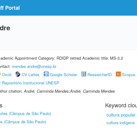
f Portal
dre
ademic Appointment Category: RDIDP retired Academic title: MS-3.2
ntact:
mendes.andre@unesp.br
Orcid
CV Lattes
Google Scholar
ResearcherID
Scopus
Repositório Institucional UNESP
thor citation:
André, Carminda Mendes;André, Carminda Mendes
s
Keyword clo
 Artes (Câmpus de São Paulo)
cultura popular
tes (Câmpus de São Paulo)
cultura indígena