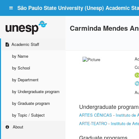
São Paulo State University (Unesp) Academic Staf
Carminda Mendes An
Academic Staff
by Name
Ac
Co
by School
by Department
by Undergraduate program
Au
by Graduate program
Undergraduate program
by Topic / Subject
ARTES CÊNICAS
-
Instituto de
ARTE-TEATRO
-
Instituto de Ar
About
Graduate programs