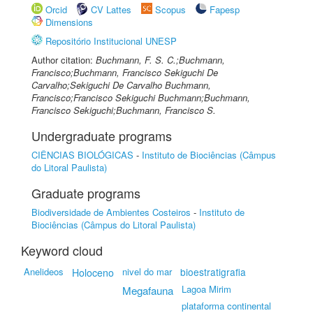
Orcid
CV Lattes
Scopus
Fapesp
Dimensions
Repositório Institucional UNESP
Author citation:
Buchmann, F. S. C.;Buchmann,
Francisco;Buchmann, Francisco Sekiguchi De
Carvalho;Sekiguchi De Carvalho Buchmann,
Francisco;Francisco Sekiguchi Buchmann;Buchmann,
Francisco Sekiguchi;Buchmann, Francisco S.
Undergraduate programs
CIÊNCIAS BIOLÓGICAS
-
Instituto de Biociências (Câmpus
do Litoral Paulista)
Graduate programs
Biodiversidade de Ambientes Costeiros
-
Instituto de
Biociências (Câmpus do Litoral Paulista)
Keyword cloud
Anelideos
nivel do mar
bioestratigrafia
Holoceno
Lagoa Mirim
Megafauna
plataforma continental