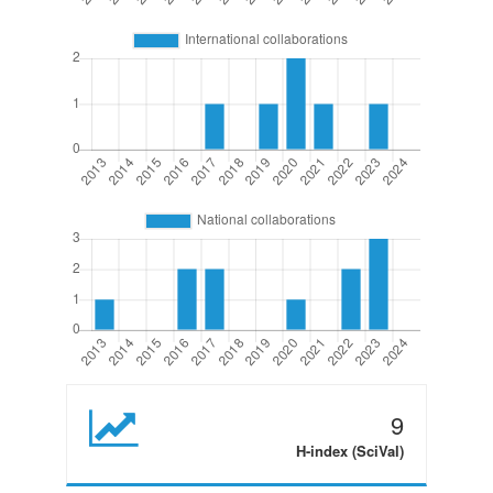
9
H-index (SciVal)