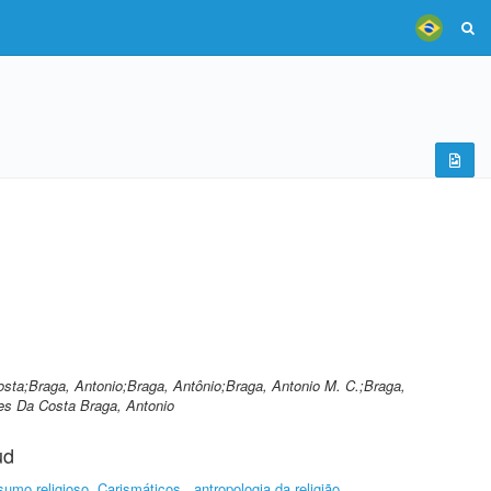
ta;Braga, Antonio;Braga, Antônio;Braga, Antonio M. C.;Braga,
es Da Costa Braga, Antonio
ud
sumo religioso, Carismáticos
antropologia da religião