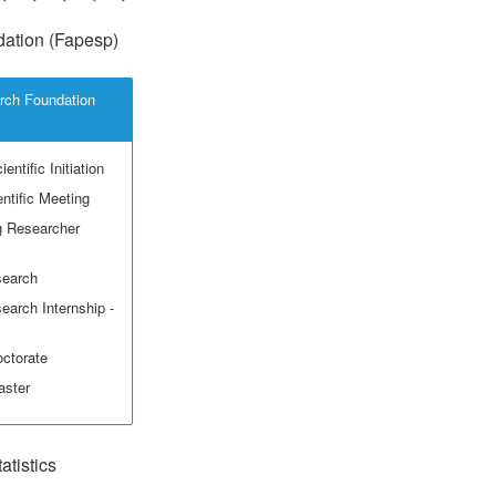
ation (Fapesp)
rch Foundation
entific Initiation
ntific Meeting
g Researcher
search
earch Internship -
octorate
aster
tistics