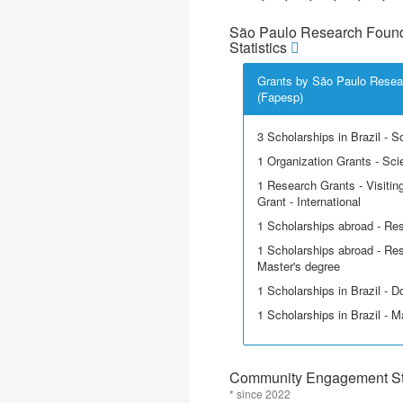
São Paulo Research Found
Statistics
Grants by São Paulo Resea
(Fapesp)
3 Scholarships in Brazil - Sci
1 Organization Grants - Scie
1 Research Grants - Visitin
Grant - International
1 Scholarships abroad - Re
1 Scholarships abroad - Res
Master's degree
1 Scholarships in Brazil - D
1 Scholarships in Brazil - M
Community Engagement Sta
* since 2022