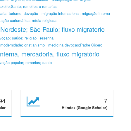
azeiro;Santo; romeiros e romarias
maria; turismo; devoção
migração internacional; migração interna
ação carismática; mídia religiosa
Nordeste; São Paulo; fluxo migratorio
voção; saúde; religião
resenha
-modernidade; cristianismo
medicina;devoção;Padre Cícero
nterna, mercadoria, fluxo migratório
voção popular; romarias; santo
94
7
olar
H-index (Google Scholar)