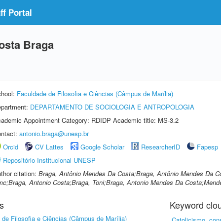
f Portal
osta Braga
hool:
Faculdade de Filosofia e Ciências (Câmpus de Marília)
partment:
DEPARTAMENTO DE SOCIOLOGIA E ANTROPOLOGIA
ademic Appointment Category: RDIDP Academic title: MS-3.2
ntact:
antonio.braga@unesp.br
Orcid
CV Lattes
Google Scholar
ResearcherID
Fapesp
Repositório Institucional UNESP
thor citation:
Braga, Antônio Mendes Da Costa;Braga, Antônio Mendes Da Cos
c;Braga, Antonio Costa;Braga, Toni;Braga, Antonio Mendes Da Costa;Mend
s
Keyword clo
de Filosofia e Ciências (Câmpus de Marília)
Catolicismo, con