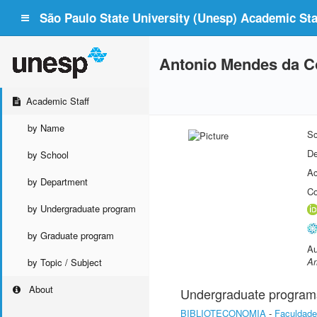
São Paulo State University (Unesp) Academic Staf
Antonio Mendes da C
Academic Staff
by Name
Sc
De
by School
Ac
by Department
Co
by Undergraduate program
by Graduate program
Au
Am
by Topic / Subject
About
Undergraduate program
BIBLIOTECONOMIA
-
Faculdade 