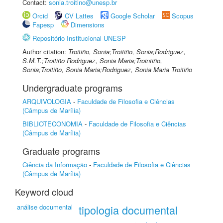
Contact:
sonia.troitino@unesp.br
Orcid
CV Lattes
Google Scholar
Scopus
Fapesp
Dimensions
Repositório Institucional UNESP
Author citation:
Troitiño, Sonia;Troitiño, Sonia;Rodriguez,
S.M.T.;Troitiño Rodriguez, Sonia Maria;Trointiño,
Sonia;Troitiño, Sonia Maria;Rodriguez, Sonia Maria Troitiño
Undergraduate programs
ARQUIVOLOGIA
-
Faculdade de Filosofia e Ciências
(Câmpus de Marília)
BIBLIOTECONOMIA
-
Faculdade de Filosofia e Ciências
(Câmpus de Marília)
Graduate programs
Ciência da Informação
-
Faculdade de Filosofia e Ciências
(Câmpus de Marília)
Keyword cloud
análise documental
tipologia documental