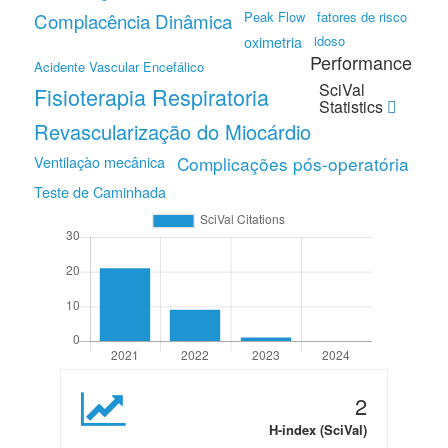
Peak Flow
fatores de risco
Complacência Dinâmica
oximetria
idoso
Performance
Acidente Vascular Encefálico
SciVal
Fisioterapia Respiratoria
Statistics
Revascularização do Miocárdio
Ventilaçào mecânica
Complicações pós-operatória
Teste de Caminhada
2
H-index (SciVal)