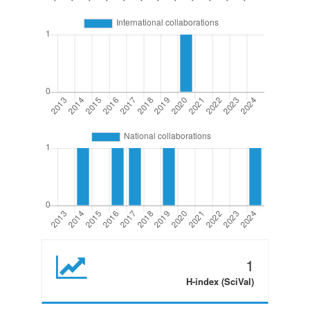
1
H-index (SciVal)