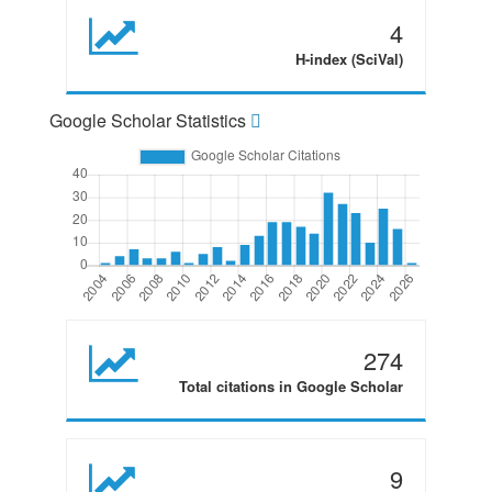
4
H-index (SciVal)
Google Scholar Statistics
274
Total citations in Google Scholar
9