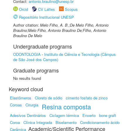
Contact:
antonio.braulino@unesp.br
Orcid
CV Lattes
Scopus
Repositório Institucional UNESP
Author citation:
Melo Filho, A. B.;De Melo Filho, Antonio
Braulino;Melo Filho, Antonio Braulino De;Filho, Antonio
Braulino De Melo
Undergraduate programs
ODONTOLOGIA
-
Instituto de Ciência e Tecnologia (Câmpus
de São José dos Campos)
Graduate programs
No results found
Keyword cloud
Elastômeros
Cloreto de sódio
cimento fosfato de zinco
Coroas
Cirurgia
Resina composta
Adesivos Dentinários
Ciclagem térmica
Enxerto
bone graft
Coroa
Clínica Integrada
Biselamento
Condicionamento ácido
Academic/Scientific Performance
Cerâmica