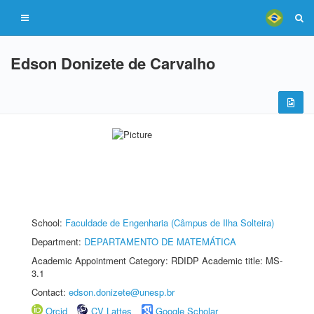
Edson Donizete de Carvalho
School:
Faculdade de Engenharia (Câmpus de Ilha Solteira)
Department:
DEPARTAMENTO DE MATEMÁTICA
Academic Appointment Category: RDIDP Academic title: MS-
3.1
Contact:
edson.donizete@unesp.br
Orcid
CV Lattes
Google Scholar