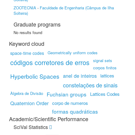
ZOOTECNIA
-
Faculdade de Engenharia (Câmpus de Ilha
Solteira)
Graduate programs
No results found
Keyword cloud
Geometrically uniform codes
space-time codes
códigos corretores de erros
signal sets
corpos finitos
Hyperbolic Spaces
anel de inteiros
lattices
constelações de sinais
Àlgebra de Divisão
Fuchsian groups
Lattices Codes
Quaternion Order
corpo de numeros
formas quadráticas
Academic/Scientific Performance
SciVal Statistics