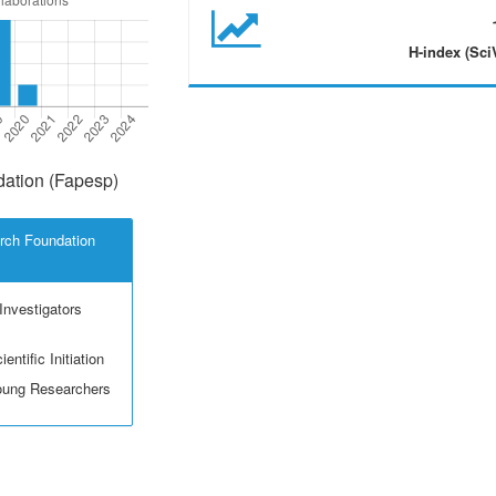
H-index (Sci
ation (Fapesp)
rch Foundation
Investigators
entific Initiation
Young Researchers