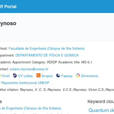
f Portal
eynoso
hool:
Faculdade de Engenharia (Câmpus de Ilha Solteira)
partment:
DEPARTAMENTO DE FÍSICA E QUÍMICA
ademic Appointment Category: RDIDP Academic title: MS-5.1
ntact:
solano.reynoso@unesp.br
Orcid
CV Lattes
Scopus
Fapesp
Dimensions
Repositório Institucional UNESP
thor citation:
Reynoso, V. C. S.;Reynoso, V.C.S.;Reynoso, Victor C.S.;Reyno
s
Keyword clo
 de Engenharia (Câmpus de Ilha Solteira)
Quantum d