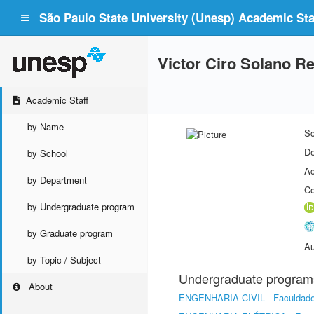
São Paulo State University (Unesp) Academic Staf
Victor Ciro Solano R
Academic Staff
by Name
Sc
De
by School
Ac
by Department
Co
by Undergraduate program
by Graduate program
Au
by Topic / Subject
Undergraduate program
About
ENGENHARIA CIVIL
-
Faculdade