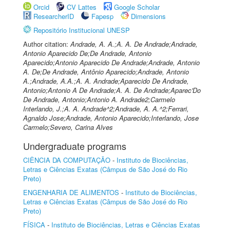
Orcid
CV Lattes
Google Scholar
ResearcherID
Fapesp
Dimensions
Repositório Institucional UNESP
Author citation:
Andrade, A. A.;A. A. De Andrade;Andrade,
Antonio Aparecido De;De Andrade, Antonio
Aparecido;Antonio Aparecido De Andrade;Andrade, Antonio
A. De;De Andrade, Antônio Aparecido;Andrade, Antonio
A.;Andrade, A.A.;A. A. Andrade;Aparecido De Andrade,
Antonio;Antonio A De Andrade;A. A. De Andrade;Aparec'Do
De Andrade, Antonio;Antonio A. Andrade2;Carmelo
Interlando, J.;A. A. Andrade^2;Andrade, A. A.^2;Ferrari,
Agnaldo Jose;Andrade, Antonio Aparecido;Interlando, Jose
Carmelo;Severo, Carina Alves
Undergraduate programs
CIÊNCIA DA COMPUTAÇÃO
-
Instituto de Biociências,
Letras e Ciências Exatas (Câmpus de São José do Rio
Preto)
ENGENHARIA DE ALIMENTOS
-
Instituto de Biociências,
Letras e Ciências Exatas (Câmpus de São José do Rio
Preto)
FÍSICA
-
Instituto de Biociências, Letras e Ciências Exatas