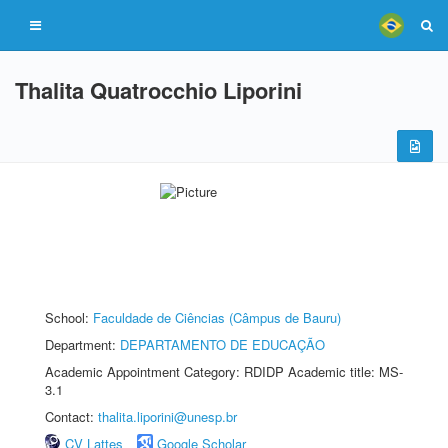
Thalita Quatrocchio Liporini
School:
Faculdade de Ciências (Câmpus de Bauru)
Department:
DEPARTAMENTO DE EDUCAÇÃO
Academic Appointment Category: RDIDP Academic title: MS-
3.1
Contact:
thalita.liporini@unesp.br
CV Lattes
Google Scholar