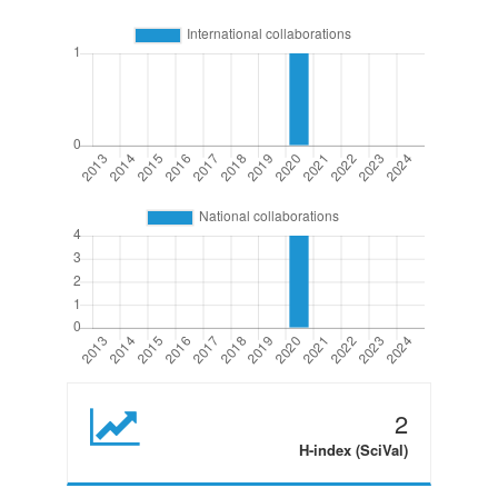
2
H-index (SciVal)