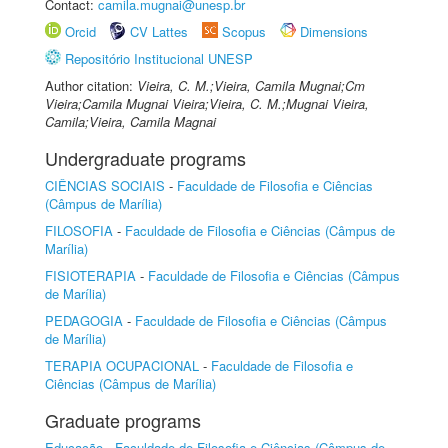
Contact:
camila.mugnai@unesp.br
Orcid
CV Lattes
Scopus
Dimensions
Repositório Institucional UNESP
Author citation:
Vieira, C. M.;Vieira, Camila Mugnai;Cm
Vieira;Camila Mugnai Vieira;Vieira, C. M.;Mugnai Vieira,
Camila;Vieira, Camila Magnai
Undergraduate programs
CIÊNCIAS SOCIAIS
-
Faculdade de Filosofia e Ciências
(Câmpus de Marília)
FILOSOFIA
-
Faculdade de Filosofia e Ciências (Câmpus de
Marília)
FISIOTERAPIA
-
Faculdade de Filosofia e Ciências (Câmpus
de Marília)
PEDAGOGIA
-
Faculdade de Filosofia e Ciências (Câmpus
de Marília)
TERAPIA OCUPACIONAL
-
Faculdade de Filosofia e
Ciências (Câmpus de Marília)
Graduate programs
Educação
-
Faculdade de Filosofia e Ciências (Câmpus de