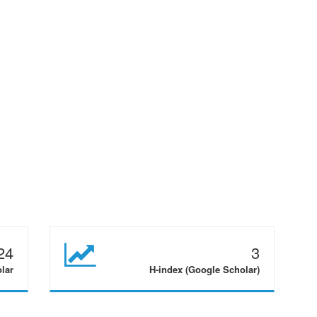
24
3
olar
H-index (Google Scholar)