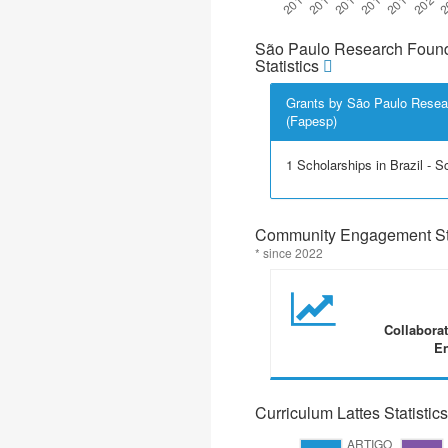
São Paulo Research Found
Statistics
Grants by São Paulo Resea
(Fapesp)
1 Scholarships in Brazil - Sci
Community Engagement Sta
* since 2022
Collabora
En
Curriculum Lattes Statistics