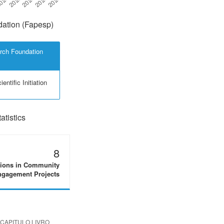
ation (Fapesp)
rch Foundation
entific Initiation
tistics
8
tions in Community
gagement Projects