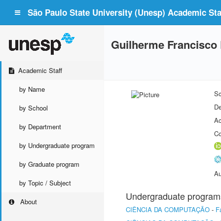
São Paulo State University (Unesp) Academic Staf
Guilherme Francisco 
Academic Staff
by Name
Sc
De
by School
Ac
by Department
Co
by Undergraduate program
by Graduate program
Au
by Topic / Subject
Undergraduate program
About
CIÊNCIA DA COMPUTAÇÃO
-
F