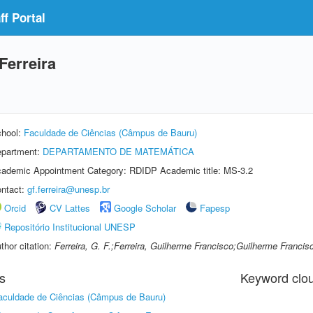
f Portal
Ferreira
hool:
Faculdade de Ciências (Câmpus de Bauru)
partment:
DEPARTAMENTO DE MATEMÁTICA
ademic Appointment Category: RDIDP Academic title: MS-3.2
ntact:
gf.ferreira@unesp.br
Orcid
CV Lattes
Google Scholar
Fapesp
Repositório Institucional UNESP
thor citation:
Ferreira, G. F.;Ferreira, Guilherme Francisco;Guilherme Francisc
s
Keyword clo
aculdade de Ciências (Câmpus de Bauru)