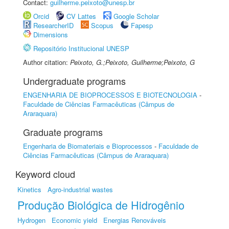
Contact:
guilherme.peixoto@unesp.br
Orcid
CV Lattes
Google Scholar
ResearcherID
Scopus
Fapesp
Dimensions
Repositório Institucional UNESP
Author citation:
Peixoto, G.;Peixoto, Guilherme;Peixoto, G
Undergraduate programs
ENGENHARIA DE BIOPROCESSOS E BIOTECNOLOGIA
-
Faculdade de Ciências Farmacêuticas (Câmpus de
Araraquara)
Graduate programs
Engenharia de Biomateriais e Bioprocessos
-
Faculdade de
Ciências Farmacêuticas (Câmpus de Araraquara)
Keyword cloud
Kinetics
Agro-industrial wastes
Produção Biológica de Hidrogênio
Hydrogen
Economic yield
Energias Renováveis