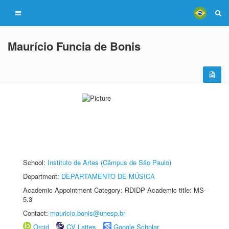
Maurício Funcia de Bonis
School:
Instituto de Artes (Câmpus de São Paulo)
Department:
DEPARTAMENTO DE MÚSICA
Academic Appointment Category: RDIDP Academic title: MS-
5.3
Contact:
mauricio.bonis@unesp.br
Orcid
CV Lattes
Google Scholar