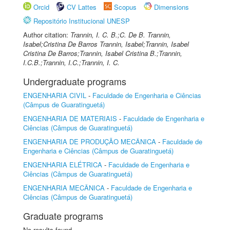
Orcid
CV Lattes
Scopus
Dimensions
Repositório Institucional UNESP
Author citation:
Trannin, I. C. B.;C. De B. Trannin,
Isabel;Cristina De Barros Trannin, Isabel;Trannin, Isabel
Cristina De Barros;Trannin, Isabel Cristina B.;Trannin,
I.C.B.;Trannin, I.C.;Trannin, I. C.
Undergraduate programs
ENGENHARIA CIVIL
-
Faculdade de Engenharia e Ciências
(Câmpus de Guaratinguetá)
ENGENHARIA DE MATERIAIS
-
Faculdade de Engenharia e
Ciências (Câmpus de Guaratinguetá)
ENGENHARIA DE PRODUÇÃO MECÂNICA
-
Faculdade de
Engenharia e Ciências (Câmpus de Guaratinguetá)
ENGENHARIA ELÉTRICA
-
Faculdade de Engenharia e
Ciências (Câmpus de Guaratinguetá)
ENGENHARIA MECÂNICA
-
Faculdade de Engenharia e
Ciências (Câmpus de Guaratinguetá)
Graduate programs
No results found