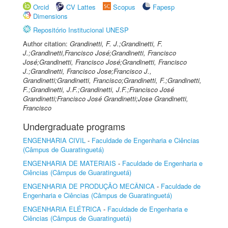
Orcid
CV Lattes
Scopus
Fapesp
Dimensions
Repositório Institucional UNESP
Author citation:
Grandinetti, F. J.;Grandinetti, F.
J.;Grandinetti,Francisco José;Grandinetti, Francisco
José;Grandinetti, Francisco José;Grandinetti, Francisco
J.;Grandinetti, Francisco Jose;Francisco J.,
Grandinetti;Grandinetti, Francisco;Grandinetti, F.;Grandinetti,
F.;Grandinetti, J.F.;Grandinetti, J.F.;Francisco José
Grandinetti;Francisco José Grandinetti;Jose Grandinetti,
Francisco
Undergraduate programs
ENGENHARIA CIVIL
-
Faculdade de Engenharia e Ciências
(Câmpus de Guaratinguetá)
ENGENHARIA DE MATERIAIS
-
Faculdade de Engenharia e
Ciências (Câmpus de Guaratinguetá)
ENGENHARIA DE PRODUÇÃO MECÂNICA
-
Faculdade de
Engenharia e Ciências (Câmpus de Guaratinguetá)
ENGENHARIA ELÉTRICA
-
Faculdade de Engenharia e
Ciências (Câmpus de Guaratinguetá)