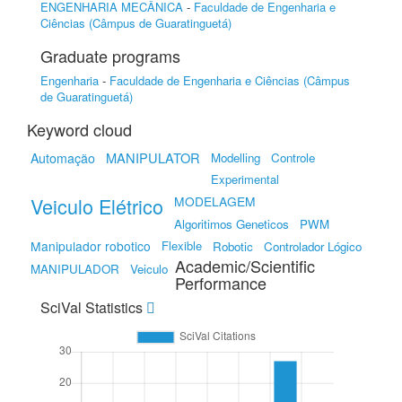
ENGENHARIA MECÂNICA
-
Faculdade de Engenharia e
Ciências (Câmpus de Guaratinguetá)
Graduate programs
Engenharia
-
Faculdade de Engenharia e Ciências (Câmpus
de Guaratinguetá)
Keyword cloud
MANIPULATOR
Automação
Modelling
Controle
Experimental
Veiculo Elétrico
MODELAGEM
Algoritimos Geneticos
PWM
Manipulador robotico
Flexible
Robotic
Controlador Lógico
Academic/Scientific
MANIPULADOR
Veiculo
Performance
SciVal Statistics