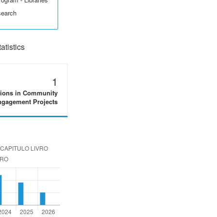
search
tistics
1
tions in Community
gagement Projects