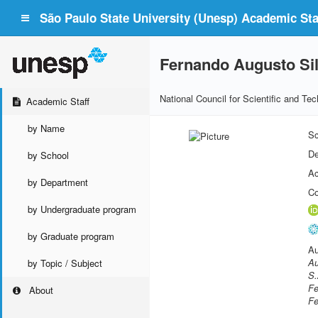
São Paulo State University (Unesp) Academic Staf
Fernando Augusto Si
National Council for Scientific and T
Academic Staff
by Name
Sc
De
by School
Ac
by Department
Co
by Undergraduate program
by Graduate program
Au
Au
by Topic / Subject
S.
Fe
About
Fe