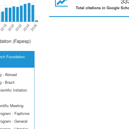
33
Total citations in Google Sch
ation (Fapesp)
rch Foundation
g - Abroad
 - Brazil
entific Initiation
ntific Meeting
rogram - Faplivros
rogram - General
rogram - Libraries