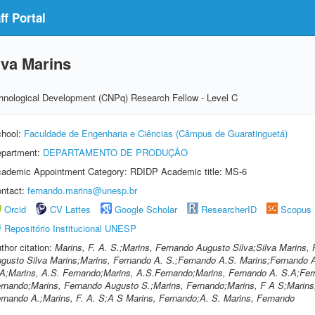
f Portal
lva Marins
echnological Development (CNPq) Research Fellow - Level C
hool:
Faculdade de Engenharia e Ciências (Câmpus de Guaratinguetá)
partment:
DEPARTAMENTO DE PRODUÇÃO
ademic Appointment Category: RDIDP Academic title: MS-6
ntact:
fernando.marins@unesp.br
Orcid
CV Lattes
Google Scholar
ResearcherID
Scopus
Repositório Institucional UNESP
thor citation:
Marins, F. A. S.;Marins, Fernando Augusto Silva;Silva Marins
gusto Silva Marins;Marins, Fernando A. S.;Fernando A.S. Marins;Fernando A
A;Marins, A.S. Fernando;Marins, A.S.Fernando;Marins, Fernando A. S.A;Fern
rnando;Marins, Fernando Augusto S.;Marins, Fernando;Marins, F A S;Marins, 
rnando A.;Marins, F. A. S;A S Marins, Fernando;A. S. Marins, Fernando