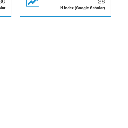
30
28
olar
H-index (Google Scholar)