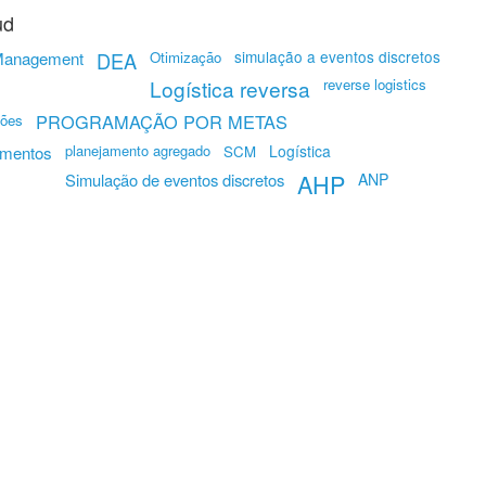
ud
simulação a eventos discretos
 Management
DEA
Otimização
Logística reversa
reverse logistics
PROGRAMAÇÃO POR METAS
ções
planejamento agregado
Logística
imentos
SCM
AHP
Simulação de eventos discretos
ANP