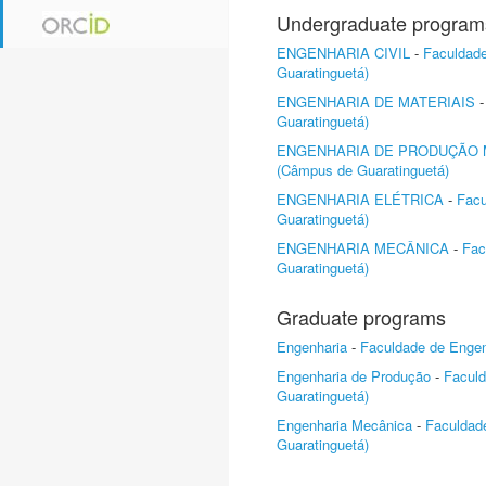
Undergraduate program
ENGENHARIA CIVIL
-
Faculdade
Guaratinguetá)
ENGENHARIA DE MATERIAIS
Guaratinguetá)
ENGENHARIA DE PRODUÇÃO 
(Câmpus de Guaratinguetá)
ENGENHARIA ELÉTRICA
-
Facu
Guaratinguetá)
ENGENHARIA MECÂNICA
-
Fac
Guaratinguetá)
Graduate programs
Engenharia
-
Faculdade de Engen
Engenharia de Produção
-
Faculd
Guaratinguetá)
Engenharia Mecânica
-
Faculdad
Guaratinguetá)