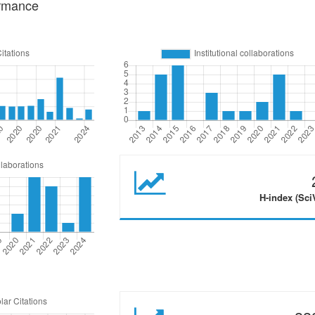
ormance
H-index (Sci