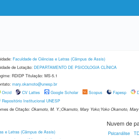
idade:
Faculdade de Ciências e Letras (Câmpus de Assis)
idade de Lotação:
DEPARTAMENTO DE PSICOLOGIA CLÍNICA
gime: RDIDP Titulação: MS-5.1
ntato:
mary.okamoto@unesp.br
Orcid
CV Lattes
Google Scholar
Scopus
Fapesp
D
Repositório Institucional UNESP
mes de Citação:
Okamoto, M. Y.;Okamoto, Mary Yoko;Yoko Okamoto, Mary
Nuvem de pa
as e Letras (Câmpus de Assis)
Psicanálise
T