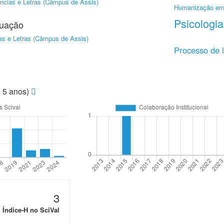
ncias e Letras (Câmpus de Assis)
Humanização em
Psicologia
duação
as e Letras (Câmpus de Assis)
Processo de l
s 5 anos)
3
Índice-H no SciVal