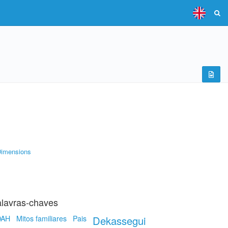
imensions
lavras-chaves
DAH
Mitos familiares
Pais
Dekassegui