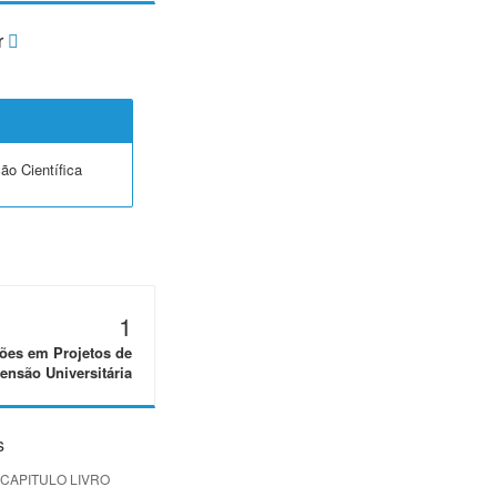
r
ção Científica
1
ões em Projetos de
ensão Universitária
s