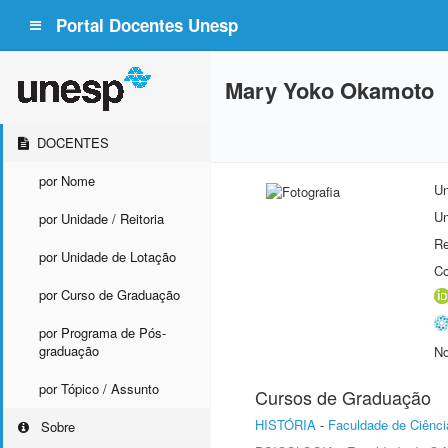
Portal Docentes Unesp
Mary Yoko Okamoto
DOCENTES
por Nome
Un
Un
por Unidade / Reitoria
Re
por Unidade de Lotação
Co
por Curso de Graduação
por Programa de Pós-
graduação
No
por Tópico / Assunto
Cursos de Graduação
HISTÓRIA
-
Faculdade de Ciênci
Sobre