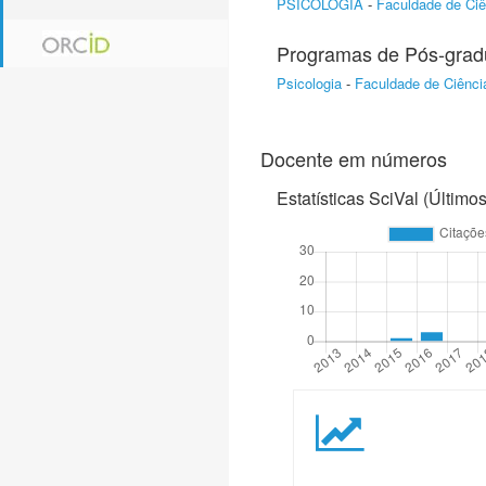
PSICOLOGIA
-
Faculdade de Ciê
Programas de Pós-gra
Psicologia
-
Faculdade de Ciênci
Docente em números
Estatísticas SciVal (Último