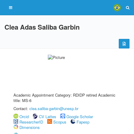
Clea Adas Saliba Garbin
Academic Appointment Category: RDIDP retired Academic
title: MS-6
Contact:
clea.saliba-garbin@unesp.br
Orcid
CV Lattes
Google Scholar
ResearcherID
Scopus
Fapesp
Dimensions