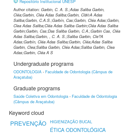
Repositório Institucional UNESP
Author citation:
Garbin, C. A. S.;Adas Saliba Garbin,
Cléa;Garbin, Cléa Adas Saliba;Garbin, Clã©A Adas
Saliba;Garbin, C.A.S.;Garbín, Cas;Garbin, Cléa Adas;Garbin,
Clea Adas Saliba;Cléa Adas Saliba Garbin;Cléa Adas Saliba
Garbin;Garbin, Cas;Das Saliba Garbin, C.A.;Garbin Cas, Cléa
Adas Saliba;Garbin, , C. A. S.;Saliba Garbin, Cle?A
Adas;Garbín, Cléa Adas Saliba;Garbin, Cléa;Adas Saliba
Garbin, Clea;Saliba Garbin, Cléa Adas;Saliba Garbin, Clea
Adas;Garbin, Cléa A S
Undergraduate programs
ODONTOLOGIA
-
Faculdade de Odontologia (Câmpus de
Araçatuba)
Graduate programs
Saúde Coletiva em Odontologia
-
Faculdade de Odontologia
(Câmpus de Araçatuba)
Keyword cloud
HIGIENIZAÇÃO BUCAL
PREVENÇÃO
ÉTICA ODONTOLÓGICA