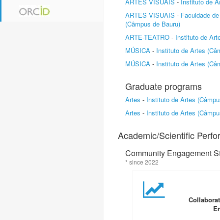
ARTES VISUAIS
-
Instituto de 
ARTES VISUAIS
-
Faculdade de 
(Câmpus de Bauru)
ARTE-TEATRO
-
Instituto de Ar
MÚSICA
-
Instituto de Artes (C
MÚSICA
-
Instituto de Artes (C
Graduate programs
Artes
-
Instituto de Artes (Câmp
Artes
-
Instituto de Artes (Câmp
Academic/Scientific Perf
Community Engagement Sta
* since 2022
Collabora
En