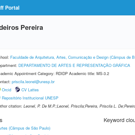
f Portal
deiros Pereira
hool:
Faculdade de Arquitetura, Artes, Comunicação e Design (Câmpus de B
partment:
DEPARTAMENTO DE ARTES E REPRESENTAÇÃO GRÁFICA
ademic Appointment Category: RDIDP Academic title: MS-3.2
ntact:
priscila.leonel@unesp.br
Orcid
CV Lattes
Repositório Institucional UNESP
thor citation:
Leonel, P. De M.P.;Leonel, Priscila;Pereira, Priscila L. De;Perei
s
Keyword clo
 Artes (Câmpus de São Paulo)