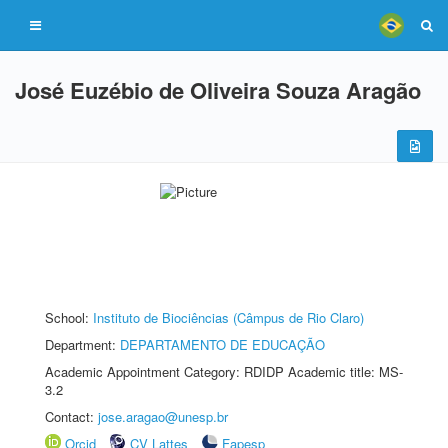
José Euzébio de Oliveira Souza Aragão
School:
Instituto de Biociências (Câmpus de Rio Claro)
Department:
DEPARTAMENTO DE EDUCAÇÃO
Academic Appointment Category: RDIDP Academic title: MS-
3.2
Contact:
jose.aragao@unesp.br
Orcid
CV Lattes
Fapesp