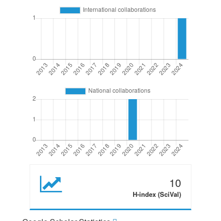
10
H-index (SciVal)