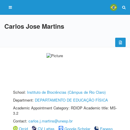
Carlos Jose Martins
School:
Instituto de Biociências (Câmpus de Rio Claro)
Department:
DEPARTAMENTO DE EDUCAÇÃO FÍSICA
Academic Appointment Category: RDIDP Academic title: MS-
3.2
Contact:
carlos.j.martins@unesp.br
Orcid
CV Lattes
Google Scholar
Fapesp