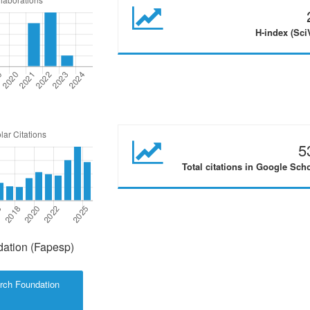
H-index (Sci
5
Total citations in Google Sch
ation (Fapesp)
rch Foundation