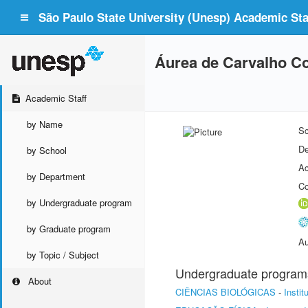
São Paulo State University (Unesp) Academic Staf
Áurea de Carvalho C
Academic Staff
by Name
Sc
De
by School
Ac
by Department
Co
by Undergraduate program
by Graduate program
Au
by Topic / Subject
Undergraduate program
About
CIÊNCIAS BIOLÓGICAS
-
Insti