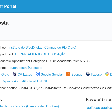
f Portal
osta
hool:
Instituto de Biociências (Câmpus de Rio Claro)
partment:
DEPARTAMENTO DE EDUCAÇÃO
ademic Appointment Category: RDIDP Academic title: MS-3.2
ntact:
aurea.costa@unesp.br
Orcid
CV Lattes
Google Scholar
Scopus
Fapesp
D
Repositório Institucional UNESP
thor citation:
Costa, A. C.;Ac Costa;Áurea De Carvalho Costa;Aurea De Carv
s
Keyword clo
tuto de Biociências (Câmpus de Rio Claro)
políticas públi