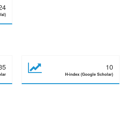
24
Val)
35
10
olar
H-index (Google Scholar)