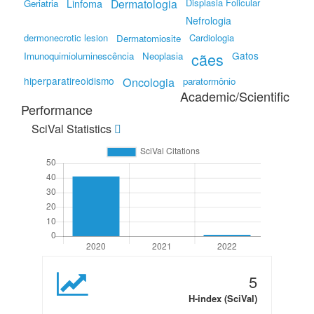
Linfoma
Dermatologia
Displasia Folicular
Geriatria
Nefrologia
dermonecrotic lesion
Cardiologia
Dermatomiosite
cães
Gatos
Imunoquimioluminescência
Neoplasia
hiperparatireoidismo
Oncologia
paratormônio
Academic/Scientific
Performance
SciVal Statistics
5
H-index (SciVal)