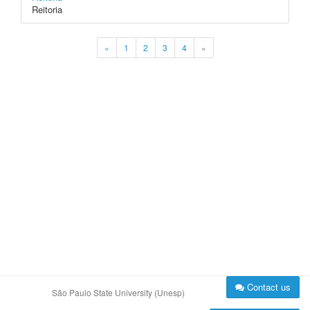
Reitoria
«
1
2
3
4
»
Contact us
São Paulo State University (Unesp)