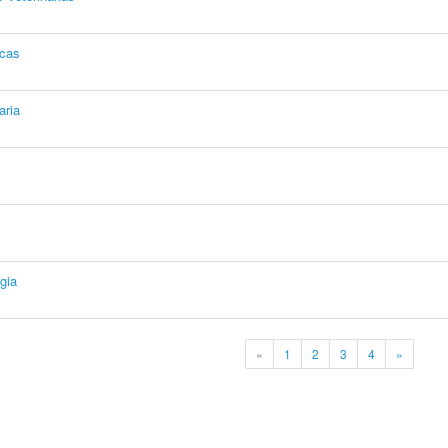
icas
aria
gia
«
1
2
3
4
»