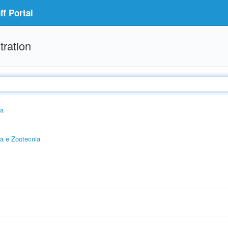
f Portal
tration
ia
ia e Zootecnia