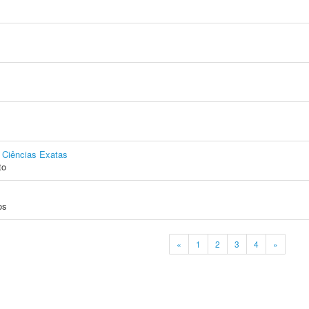
e Ciências Exatas
to
os
«
1
2
3
4
»